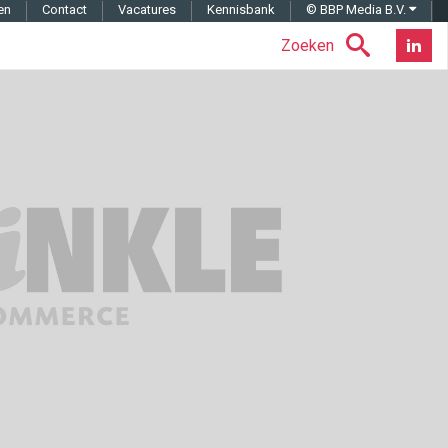
en
Contact
Vacatures
Kennisbank
© BBP Media B.V.
Zoeken
Nieuwsb