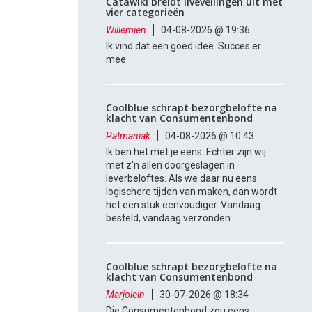
Catawiki breidt liveveilingen uit met
vier categorieën
Willemien
04-08-2026 @ 19:36
Ik vind dat een goed idee. Succes er
mee.
Coolblue schrapt bezorgbelofte na
klacht van Consumentenbond
Patmaniak
04-08-2026 @ 10:43
Ik ben het met je eens. Echter zijn wij
met z'n allen doorgeslagen in
leverbeloftes. Als we daar nu eens
logischere tijden van maken, dan wordt
het een stuk eenvoudiger. Vandaag
besteld, vandaag verzonden.
Coolblue schrapt bezorgbelofte na
klacht van Consumentenbond
Marjolein
30-07-2026 @ 18:34
Die Consumentenbond zou eens