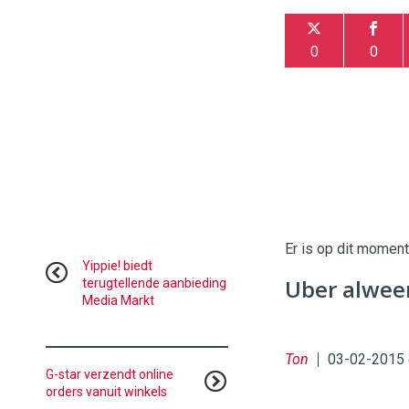
0
0
Twinkle
Twinkle
|
Digital
Er is op dit momen
Commerce
https://
Yippie! biedt
Uber alwee
terugtellende aanbieding
Media Markt
96
54
Ton
03-02-2015 
G-star verzendt online
orders vanuit winkels