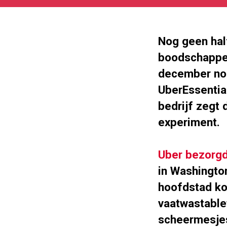
05-
27
180
101
Nog geen half
boodschappens
december nog
UberEssential
bedrijf zegt
experiment.
Uber bezorg
in Washingto
hoofdstad ko
vaatwastablet
scheermesjes