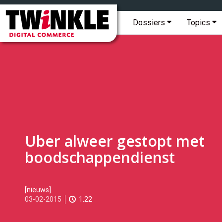
Topmenu
Twinkle
|
Hoofdmenu
Dossiers
Topics
Digital
Commerce
Uber alweer gestopt met
boodschappendienst
2015-
[nieuws]
02-
03-02-2015
1:22
03T11:19:00
2017-