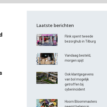
Laatste berichten
d
Flink opent tweede
bezorghub in Tilburg
Vandaag besteld,
morgen spijt
s
Ook klantgegevens
van bol mogelijk
getroffen bij
cyberincident
Hoorn Bloommasters
neemt belang in