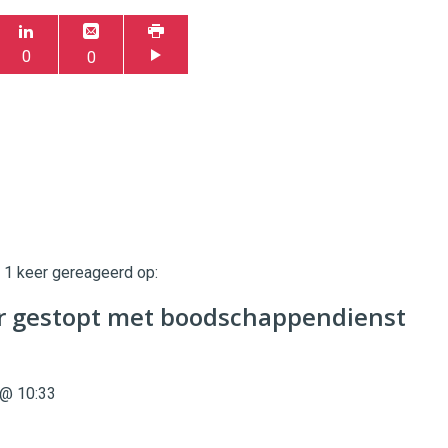
0
0
t 1 keer gereageerd op:
twinklemagazine.nl
r gestopt met boodschappendienst
@ 10:33