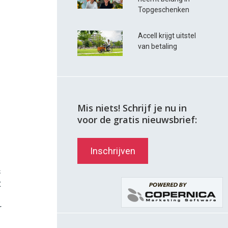
Topgeschenken
Accell krijgt uitstel
van betaling
Mis niets! Schrijf je nu in
voor de gratis nieuwsbrief:
Inschrijven
s
t
r