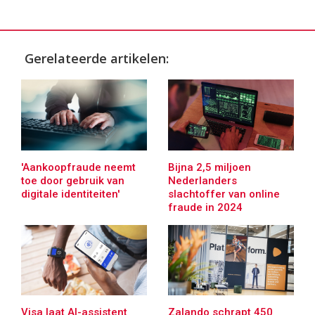
Gerelateerde artikelen:
'Aankoopfraude neemt
Bijna 2,5 miljoen
toe door gebruik van
Nederlanders
digitale identiteiten'
slachtoffer van online
fraude in 2024
Visa laat AI-assistent
Zalando schrapt 450