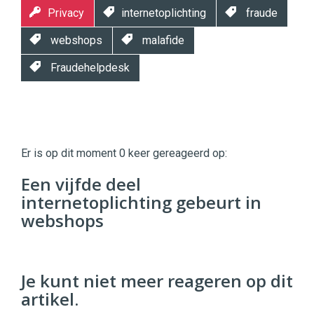
Privacy
internetoplichting
fraude
webshops
malafide
Fraudehelpdesk
Twinkle
Twinkle
|
Er is op dit moment 0 keer gereageerd op:
Digital
Commerce
https://twinklemagazine.nl
Een vijfde deel
internetoplichting gebeurt in
96
54
webshops
Je kunt niet meer reageren op dit
artikel.