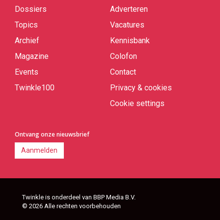
links
Dossiers
Adverteren
Topics
Vacatures
Archief
Kennisbank
Magazine
Colofon
Events
Contact
Twinkle100
Privacy & cookies
Cookie settings
Ontvang onze nieuwsbrief
Aanmelden
Twinkle is onderdeel van BBP Media B.V.
© 2026 Alle rechten voorbehouden