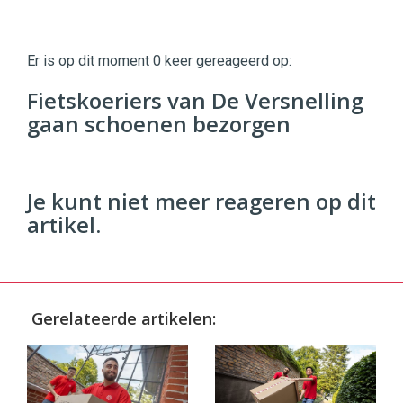
Twinkle
Twinkle
|
Er is op dit moment 0 keer gereageerd op:
Digital
Commerce
https://twinklemagazine.nl
Fietskoeriers van De Versnelling
gaan schoenen bezorgen
96
54
Je kunt niet meer reageren op dit
artikel.
Gerelateerde artikelen: