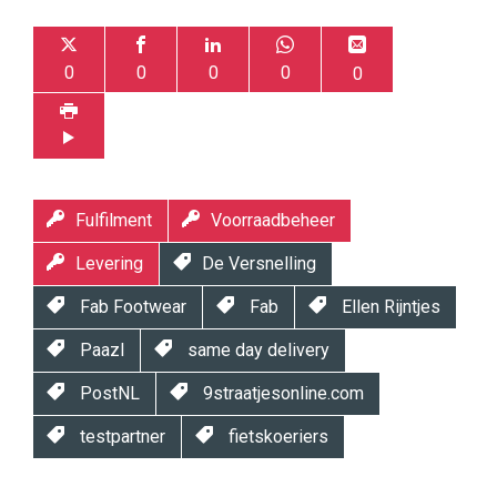
0
0
0
0
0
Fulfilment
Voorraadbeheer
Levering
De Versnelling
Fab Footwear
Fab
Ellen Rijntjes
Paazl
same day delivery
PostNL
9straatjesonline.com
testpartner
fietskoeriers