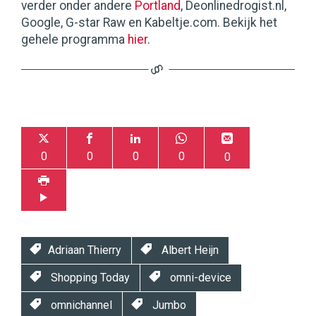
verder onder andere
Portland
, Deonlinedrogist.nl,
Google, G-star Raw en Kabeltje.com. Bekijk het
gehele programma
hier
.
0
0
0
0
0
Adriaan Thierry
Albert Heijn
Shopping Today
omni-device
omnichannel
Jumbo