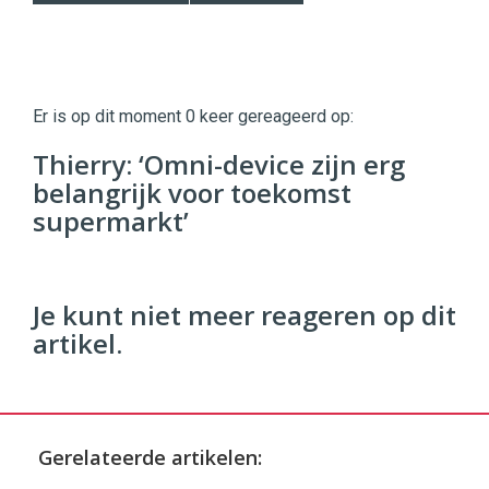
Twinkle
Twinkle
|
Er is op dit moment 0 keer gereageerd op:
Digital
Commerce
https://twinklemagazine.nl
Thierry: ‘Omni-device zijn erg
belangrijk voor toekomst
96
54
supermarkt’
Je kunt niet meer reageren op dit
artikel.
Gerelateerde artikelen: