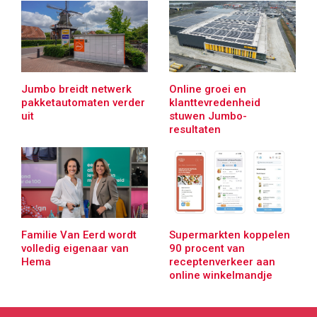
Jumbo breidt netwerk
Online groei en
pakketautomaten verder
klanttevredenheid
uit
stuwen Jumbo-
resultaten
Familie Van Eerd wordt
Supermarkten koppelen
volledig eigenaar van
90 procent van
Hema
receptenverkeer aan
online winkelmandje