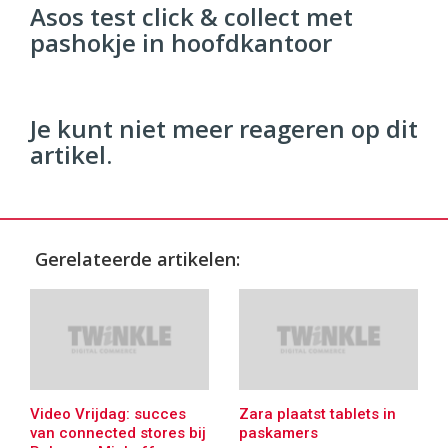
Commerce
https://twinklemagazine.nl
Asos test click & collect met
pashokje in hoofdkantoor
96
54
Je kunt niet meer reageren op dit
artikel.
Gerelateerde artikelen:
Video Vrijdag: succes
Zara plaatst tablets in
van connected stores bij
paskamers