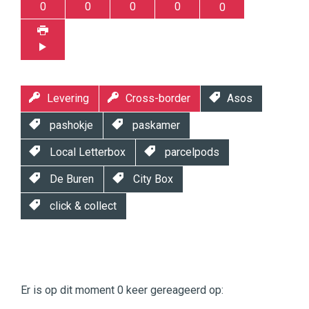
0
0
0
0
0
Levering
Cross-border
Asos
pashokje
paskamer
Local Letterbox
parcelpods
De Buren
City Box
click & collect
Twinkle
Twinkle
|
Er is op dit moment 0 keer gereageerd op:
Digital