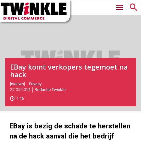
Twinkle
Hoofdmenu
|
Digital
Commerce
EBay komt verkopers tegemoet na
hack
2014-
[nieuws]
Privacy
27-05-2014
Redactie Twinkle
05-
27T13:08:00
1:16
2017-
05-
27
180
101
EBay is bezig de schade te herstellen
na de hack aanval die het bedrijf