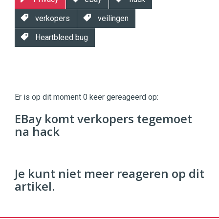
verkopers
veilingen
Heartbleed bug
Twinkle
Twinkle
|
Er is op dit moment 0 keer gereageerd op:
Digital
Commerce
https://twinklemagazine.nl
EBay komt verkopers tegemoet
na hack
96
54
Je kunt niet meer reageren op dit
artikel.