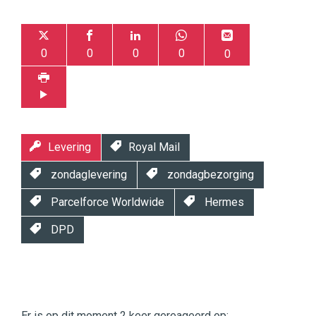
0
0
0
0
0
Levering
Royal Mail
zondaglevering
zondagbezorging
Parcelforce Worldwide
Hermes
DPD
Twinkle
Twinkle
|
Er is op dit moment 2 keer gereageerd op: