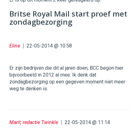
Digital
Commerce
https://twinklemagazine.nl
Britse Royal Mail start proef met
zondagbezorging
96
54
Eline
22-05-2014 @ 10:58
Er zijn bedrijven die dit al jaren doen, BCC begon hier
bijvoorbeeld in 2012 al mee. Ik denk dat
zondagbezorging op een gegeven moment niet meer
weg te denken is.
Marit, redactie Twinkle
22-05-2014 @ 11:14