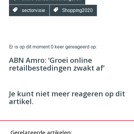
sectorvisie
Shopping2020
Twinkle
Twinkle
|
Er is op dit moment 0 keer gereageerd op:
Digital
Commerce
https://twinklemagazine.nl
ABN Amro: ‘Groei online
retailbestedingen zwakt af’
96
54
Je kunt niet meer reageren op dit
artikel.
Gerelateerde artikelen: