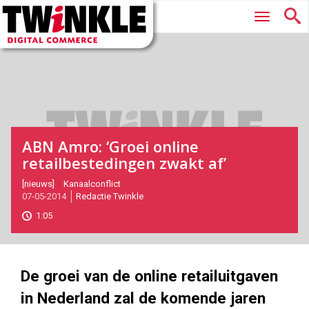
Twinkle
Hoofdmenu
|
Digital
Commerce
ABN Amro: ‘Groei online
retailbestedingen zwakt af’
2014-
[nieuws]
Kanaalconflict
07-05-2014
Redactie Twinkle
05-
07T16:15:00
1:05
2017-
11-
08
180
101
De groei van de online retailuitgaven
in Nederland zal de komende jaren