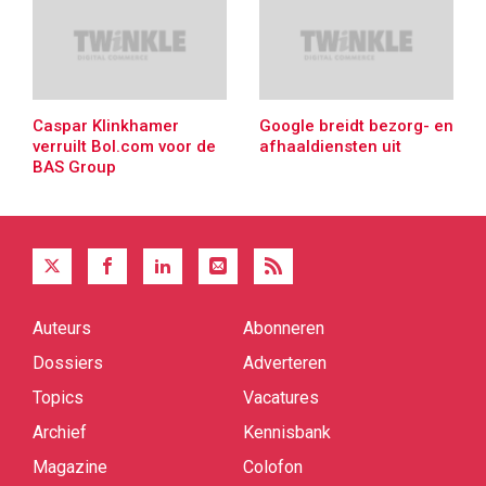
Caspar Klinkhamer
Google breidt bezorg- en
verruilt Bol.com voor de
afhaaldiensten uit
BAS Group
Auteurs
Abonneren
Quick
links
Dossiers
Adverteren
Topics
Vacatures
Archief
Kennisbank
Magazine
Colofon