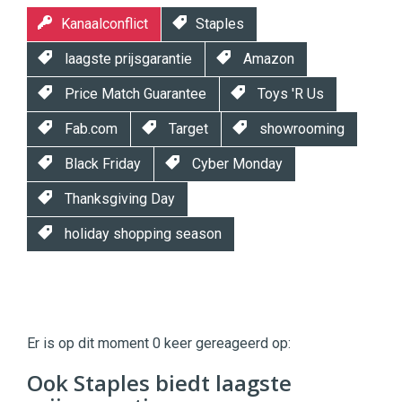
Kanaalconflict
Staples
laagste prijsgarantie
Amazon
Price Match Guarantee
Toys 'R Us
Fab.com
Target
showrooming
Black Friday
Cyber Monday
Thanksgiving Day
holiday shopping season
Twinkle
Twinkle
|
Er is op dit moment 0 keer gereageerd op:
Digital
Commerce
https://twinklemagazine.nl
Ook Staples biedt laagste