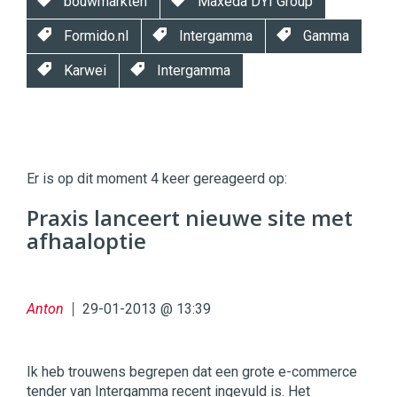
bouwmarkten
Maxeda DYI Group
Formido.nl
Intergamma
Gamma
Karwei
Intergamma
Twinkle
Twinkle
|
Er is op dit moment 4 keer gereageerd op:
Digital
Commerce
https://twinklemagazine.nl
Praxis lanceert nieuwe site met
afhaaloptie
96
54
Anton
29-01-2013 @ 13:39
Ik heb trouwens begrepen dat een grote e-commerce
tender van Intergamma recent ingevuld is. Het