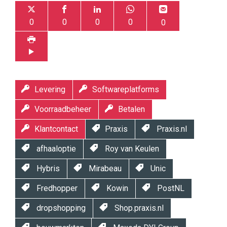
0
0
0
0
0
Levering
Softwareplatforms
Voorraadbeheer
Betalen
Klantcontact
Praxis
Praxis.nl
afhaaloptie
Roy van Keulen
Hybris
Mirabeau
Unic
Fredhopper
Kowin
PostNL
dropshopping
Shop.praxis.nl