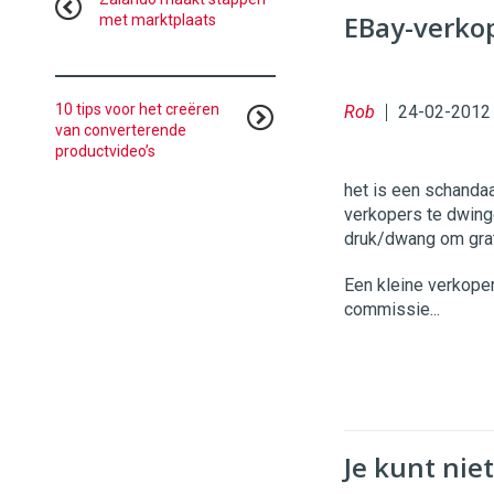
EBay-verko
met marktplaats
96
54
10 tips voor het creëren
Rob
24-02-2012
van converterende
productvideo’s
het is een schandaa
verkopers te dwing
druk/dwang om grat
Een kleine verkoper
commissie...
Je kunt niet