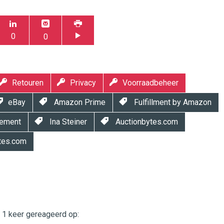
0
0
Retouren
Privacy
Voorraadbeheer
eBay
Amazon Prime
Fulfillment by Amazon
ement
Ina Steiner
Auctionbytes.com
es.com
t 1 keer gereageerd op:
twinklemagazine.nl