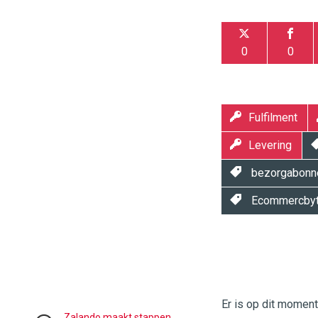
0
0
Fulfilment
Levering
bezorgabonn
Ecommercbyt
Twinkle
Twinkle
|
Digital
Er is op dit momen
Commerce
https://
Zalando maakt stappen