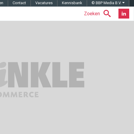
en
Contact
Vacatures
Kennisbank
© BBP Media B.V.
Zoeken
Nieuwsb