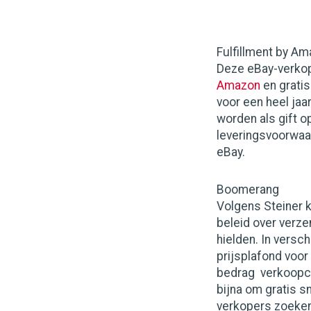
Fulfillment by A
Deze eBay-verko
Amazon
en grati
voor een heel ja
worden als gift 
leveringsvoorwaa
eBay.
Boomerang
Volgens Steiner k
beleid over verz
hielden. In versc
prijsplafond voor
bedrag verkoopc
bijna om gratis sn
verkopers zoeken