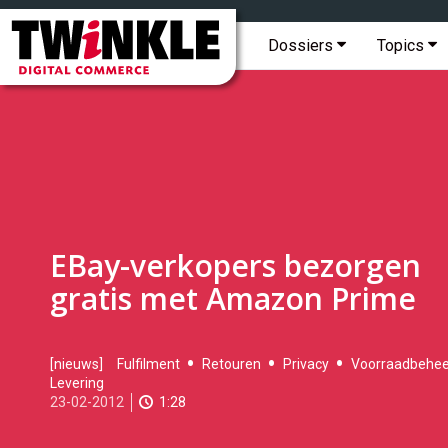
Topmenu
Twinkle
|
Hoofdmenu
Dossiers
Topics
Digital
Commerce
EBay-verkopers bezorgen
gratis met Amazon Prime
2012-
[nieuws]
Fulfilment
Retouren
Privacy
Voorraadbehee
02-
Levering
23T15:26:00
23-02-2012
1:28
2017-
11-