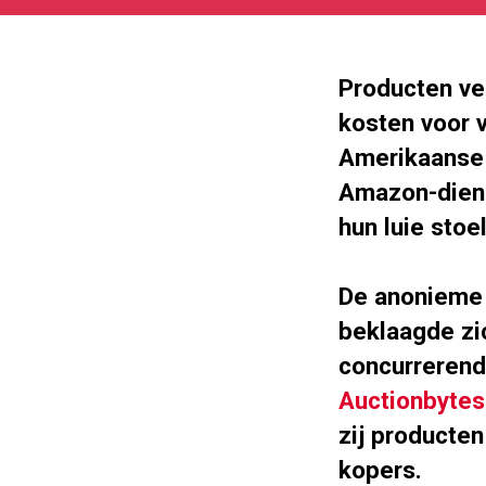
11
180
101
Producten ve
kosten voor v
Amerikaanse 
Amazon-diens
hun luie sto
De anonieme 
beklaagde zic
concurrerend
Auctionbyte
zij producten
kopers.