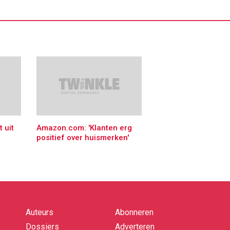
 uit
Amazon.com: 'Klanten erg
positief over huismerken'
Auteurs
Abonneren
Quick
links
Dossiers
Adverteren