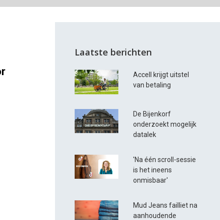
Laatste berichten
r
Accell krijgt uitstel
van betaling
De Bijenkorf
onderzoekt mogelijk
datalek
'Na één scroll-sessie
is het ineens
onmisbaar'
Mud Jeans failliet na
aanhoudende