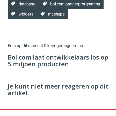
database
bol.com partnerprorgramma
widgets
mashups
Twinkle
Twinkle
|
Er is op dit moment 0 keer gereageerd op:
Digital
Commerce
https://twinklemagazine.nl
Bol.com laat ontwikkelaars los op
5 miljoen producten
96
54
Je kunt niet meer reageren op dit
artikel.