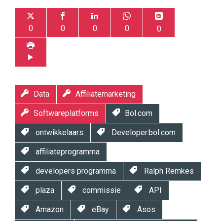
0
0
0
0
0
Data
Affiliatemarketing
Softwareplatforms
Bol.com
ontwikkelaars
Developer.bol.com
affiliateprogramma
developers programma
Ralph Remkes
plaza
commissie
API
Amazon
eBay
Asos