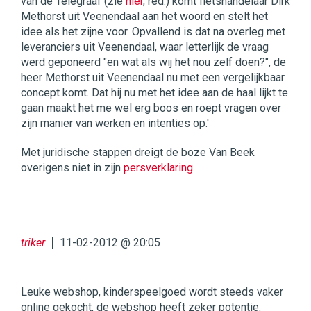
van de Telegraaf (zie
hier
, red.) komt fietshandelaar Dirk
Methorst uit Veenendaal aan het woord en stelt het
idee als het zijne voor. Opvallend is dat na overleg met
leveranciers uit Veenendaal, waar letterlijk de vraag
werd geponeerd "en wat als wij het nou zelf doen?", de
heer Methorst uit Veenendaal nu met een vergelijkbaar
concept komt. Dat hij nu met het idee aan de haal lijkt te
gaan maakt het me wel erg boos en roept vragen over
zijn manier van werken en intenties op.'
Met juridische stappen dreigt de boze Van Beek
overigens niet in zijn
persverklaring
.
triker
11-02-2012 @ 20:05
Leuke webshop, kinderspeelgoed wordt steeds vaker
online gekocht, de webshop heeft zeker potentie.