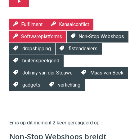
Fulfilment
Kanaalconflict
Softwareplatforms
Non-Stop Webshops
dropshipping
fistendealers
buitenspeelgoed
Johnny van der Stouwe
Maas van Beek
gadgets
verlichting
Twinkle
Twinkle
|
Er is op dit moment 2 keer gereageerd op:
Digital
Commerce
https://twinklemagazine.nl
Non-Stop Webshops breidt