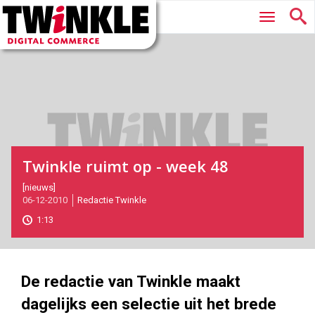
Twinkle
Hoofdmenu
|
Digital
Commerce
Twinkle ruimt op - week 48
2010-
[nieuws]
06-12-2010
Redactie Twinkle
12-
06T10:50:00
1:13
2017-
05-
27
170
130
De redactie van Twinkle maakt
dagelijks een selectie uit het brede