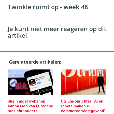
Commerce
https://twinklemagazine.nl
Twinkle ruimt op - week 48
96
54
Je kunt niet meer reageren op dit
artikel.
Gerelateerde artikelen:
Shein moet webshop
Otrium-oprichter: ‘AI en
aanpassen van Europese
robots maken e-
toezichthouders
commerce winstgevend’