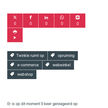
0
0
0
0
0
Twinkle ruimt op
opruiming
e-commerce
webwinkel
webshop
Twinkle
Twinkle
|
Er is op dit moment 0 keer gereageerd op:
Digital