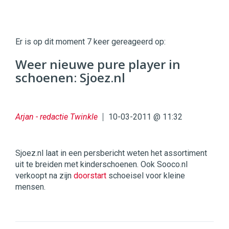
Twinkle
Twinkle
|
Er is op dit moment 7 keer gereageerd op:
Digital
Commerce
https://twinklemagazine.nl
Weer nieuwe pure player in
schoenen: Sjoez.nl
96
54
Arjan - redactie Twinkle
10-03-2011 @ 11:32
Sjoez.nl laat in een persbericht weten het assortiment
uit te breiden met kinderschoenen. Ook Sooco.nl
verkoopt na zijn
doorstart
schoeisel voor kleine
mensen.