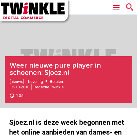
Twinkle
Hoofdmenu
|
Digital
Commerce
Weer nieuwe pure player in
schoenen: Sjoez.nl
2010-
[nieuws]
Levering
Betalen
15-10-2010
Redactie Twinkle
10-
15T12:11:00
1:35
2017-
05-
27
180
101
Sjoez.nl is deze week begonnen met
het online aanbieden van dames- en