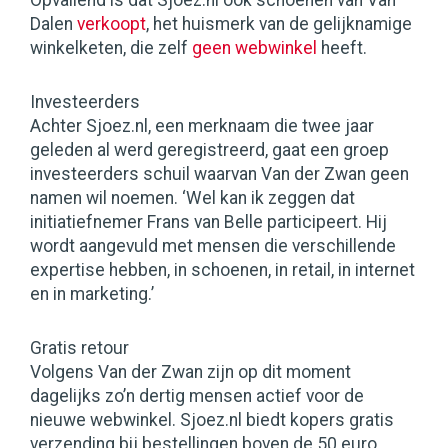
Opvallend is dat Sjoez.nl ook schoenen van Van
Dalen
verkoopt
, het huismerk van de gelijknamige
winkelketen, die zelf
geen webwinkel
heeft.
Investeerders
Achter Sjoez.nl, een merknaam die twee jaar
geleden al werd geregistreerd, gaat een groep
investeerders schuil waarvan Van der Zwan geen
namen wil noemen. ‘Wel kan ik zeggen dat
initiatiefnemer Frans van Belle participeert. Hij
wordt aangevuld met mensen die verschillende
expertise hebben, in schoenen, in retail, in internet
en in marketing.’
Gratis retour
Volgens Van der Zwan zijn op dit moment
dagelijks zo’n dertig mensen actief voor de
nieuwe webwinkel. Sjoez.nl biedt kopers gratis
verzending bij bestellingen boven de 50 euro,