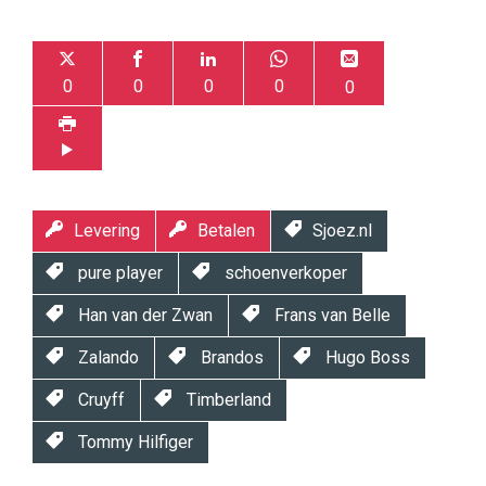
0
0
0
0
0
Levering
Betalen
Sjoez.nl
pure player
schoenverkoper
Han van der Zwan
Frans van Belle
Zalando
Brandos
Hugo Boss
Cruyff
Timberland
Tommy Hilfiger