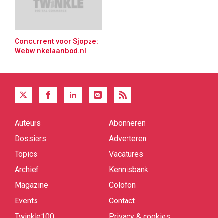
Concurrent voor Sjopze:
Webwinkelaanbod.nl
Auteurs
Abonneren
Quick
links
Dossiers
Adverteren
Topics
Vacatures
Archief
Kennisbank
Magazine
Colofon
Events
Contact
Twinkle100
Privacy & cookies