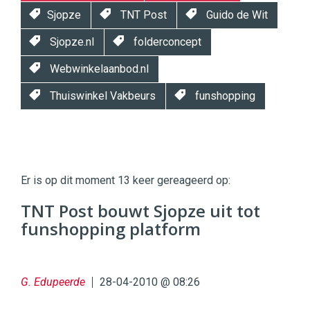
Sjopze
TNT Post
Guido de Wit
Sjopze.nl
folderconcept
Webwinkelaanbod.nl
Thuiswinkel Vakbeurs
funshopping
Twinkle
Twinkle
|
Er is op dit moment 13 keer gereageerd op:
Digital
Commerce
https://twinklemagazine.nl
TNT Post bouwt Sjopze uit tot
funshopping platform
96
54
G. Edupeerde
28-04-2010 @ 08:26