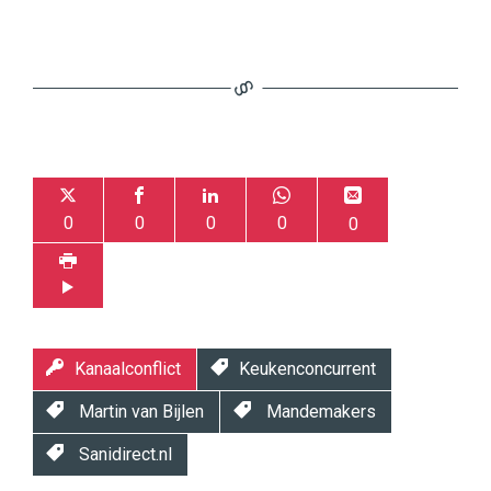
0
0
0
0
0
Kanaalconflict
Keukenconcurrent
Martin van Bijlen
Mandemakers
Sanidirect.nl