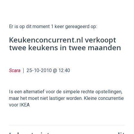
Twinkle
Twinkle
|
Er is op dit moment 1 keer gereageerd op:
Digital
Commerce
https://twinklemagazine.nl
Keukenconcurrent.nl verkoopt
twee keukens in twee maanden
96
54
Scara
25-10-2010 @ 12:40
Is een alternatief voor de simpele rechte opstellingen,
maar het moet niet lastiger worden. Kleine concurrentie
voor IKEA