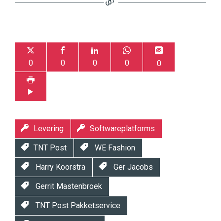
0
0
0
0
0
Levering
Softwareplatforms
TNT Post
WE Fashion
Harry Koorstra
Ger Jacobs
Gerrit Mastenbroek
TNT Post Pakketservice