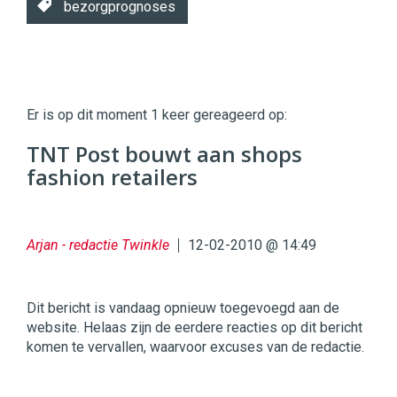
bezorgprognoses
Twinkle
Twinkle
|
Er is op dit moment 1 keer gereageerd op:
Digital
Commerce
https://twinklemagazine.nl
TNT Post bouwt aan shops
fashion retailers
96
54
Arjan - redactie Twinkle
12-02-2010 @ 14:49
Dit bericht is vandaag opnieuw toegevoegd aan de
website. Helaas zijn de eerdere reacties op dit bericht
komen te vervallen, waarvoor excuses van de redactie.