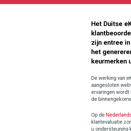
05-
27
171
132
Het Duitse e
klantbeoorde
zijn entree i
het generere
keurmerken u
De werking van eK
aangesloten webw
ervaringen wordt
de binnengekomen
Op de
Nederlands
klantevaluatie zor
u ondersteuning k