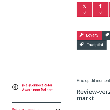
0
0
Loyalty
Trustpilot
Twinkle
Twinkle
|
Digital
Er is op dit momen
Commerce
https://
(Re-)Connect Retail
Review-ver
Award naar Bol.com
96
54
markt
Entertainment en