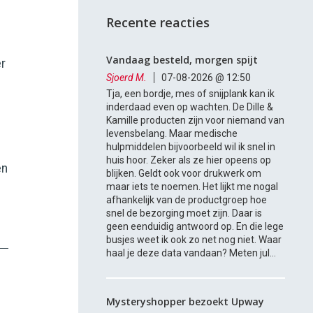
Recente reacties
Vandaag besteld, morgen spijt
er
Sjoerd M.
07-08-2026 @ 12:50
Tja, een bordje, mes of snijplank kan ik
inderdaad even op wachten. De Dille &
Kamille producten zijn voor niemand van
levensbelang. Maar medische
hulpmiddelen bijvoorbeeld wil ik snel in
huis hoor. Zeker als ze hier opeens op
en
blijken. Geldt ook voor drukwerk om
maar iets te noemen. Het lijkt me nogal
afhankelijk van de productgroep hoe
snel de bezorging moet zijn. Daar is
geen eenduidig antwoord op. En die lege
busjes weet ik ook zo net nog niet. Waar
haal je deze data vandaan? Meten jul...
Mysteryshopper bezoekt Upway