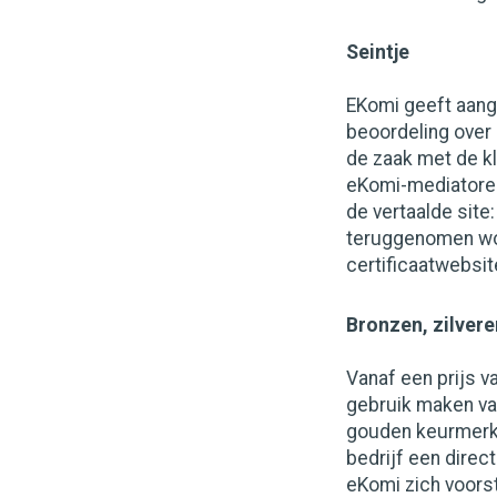
Seintje
EKomi geeft aang
beoordeling over 
de zaak met de k
eKomi-mediatoren
de vertaalde site:
teruggenomen wor
certificaatwebsit
Bronzen, zilver
Vanaf een prijs v
gebruik maken v
gouden keurmerke
bedrijf een direc
eKomi zich voorst