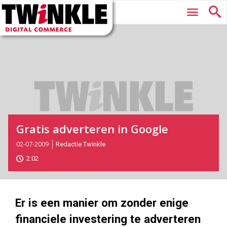
Twinkle
Hoofdmenu
|
Digital
Commerce
Gratis adverteren in Google
2009-
02-07-2009
Redactie Twinkle
07-
2:02
02T00:00:00
2017-
05-
26
Er is een manier om zonder enige
170
130
financiele investering te adverteren