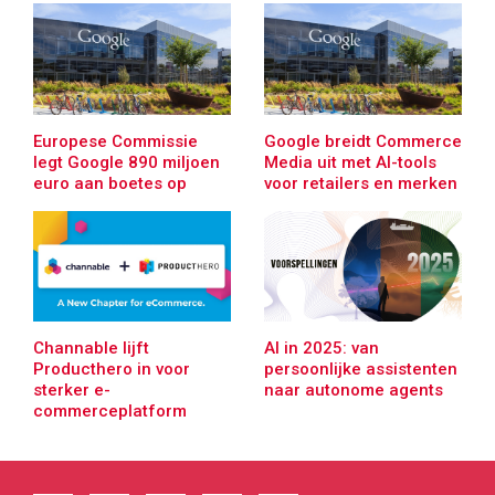
Europese Commissie
Google breidt Commerce
legt Google 890 miljoen
Media uit met AI-tools
euro aan boetes op
voor retailers en merken
Channable lijft
AI in 2025: van
Producthero in voor
persoonlijke assistenten
sterker e-
naar autonome agents
commerceplatform