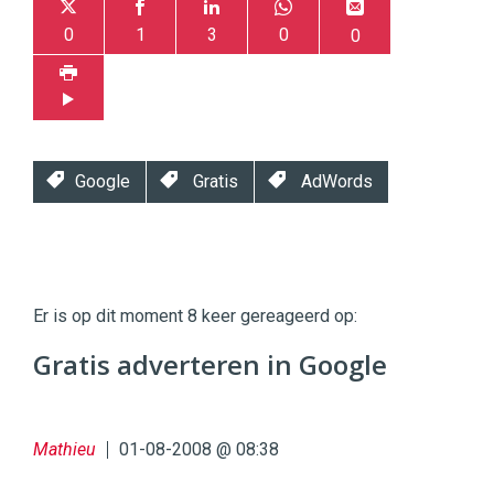
0
1
3
0
0
Google
Gratis
AdWords
Twinkle
Twinkle
|
Er is op dit moment 8 keer gereageerd op:
Digital
Commerce
https://twinklemagazine.nl
Gratis adverteren in Google
96
54
Mathieu
01-08-2008 @ 08:38