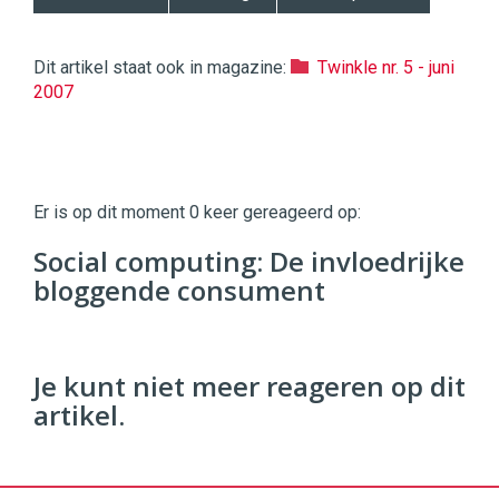
Dit artikel staat ook in magazine:
Twinkle nr. 5 - juni
2007
Twinkle
Twinkle
|
Er is op dit moment 0 keer gereageerd op:
Digital
Commerce
https://twinklemagazine.nl
Social computing: De invloedrijke
bloggende consument
96
54
Je kunt niet meer reageren op dit
artikel.