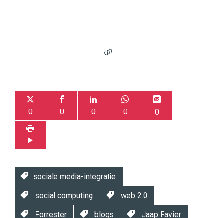
0
0
0
0
0
sociale media-integratie
social computing
web 2.0
Forrester
blogs
Jaap Favier