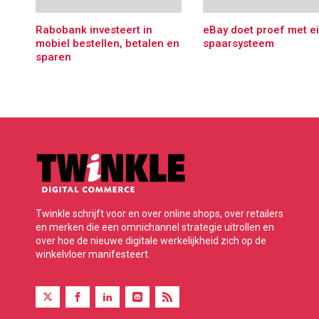
Rabobank investeert in
eBay doet proef met e
mobiel bestellen, betalen en
spaarsysteem
sparen
Twinkle schrijft voor en over online shops, over retailers
en merken die een omnichannel strategie uitrollen en
over hoe de nieuwe digitale werkelijkheid zich op de
winkelvloer manifesteert.