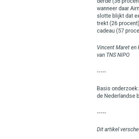
derde (36 procent
wanneer daar Air
slotte blijkt dat
trekt (26 procent)
cadeau (57 proce
Vincent Maret en 
van TNS NIPO
-----
Basis onderzoek: 
de Nederlandse be
-----
Dit artikel versch