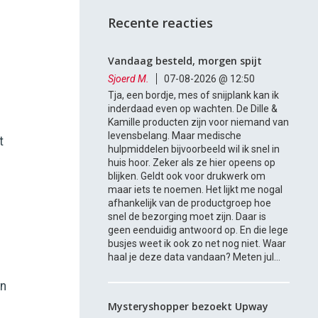
Recente reacties
Vandaag besteld, morgen spijt
Sjoerd M.
07-08-2026 @ 12:50
Tja, een bordje, mes of snijplank kan ik
inderdaad even op wachten. De Dille &
Kamille producten zijn voor niemand van
levensbelang. Maar medische
t
hulpmiddelen bijvoorbeeld wil ik snel in
huis hoor. Zeker als ze hier opeens op
blijken. Geldt ook voor drukwerk om
maar iets te noemen. Het lijkt me nogal
afhankelijk van de productgroep hoe
snel de bezorging moet zijn. Daar is
geen eenduidig antwoord op. En die lege
busjes weet ik ook zo net nog niet. Waar
haal je deze data vandaan? Meten jul...
en
Mysteryshopper bezoekt Upway