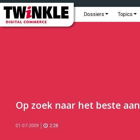
Topmenu
Twinkle
|
Hoofdmenu
Dossiers
Topics
Digital
Commerce
Op zoek naar het beste aa
2009-
01-07-2009
2:28
07-
01T13:37:00