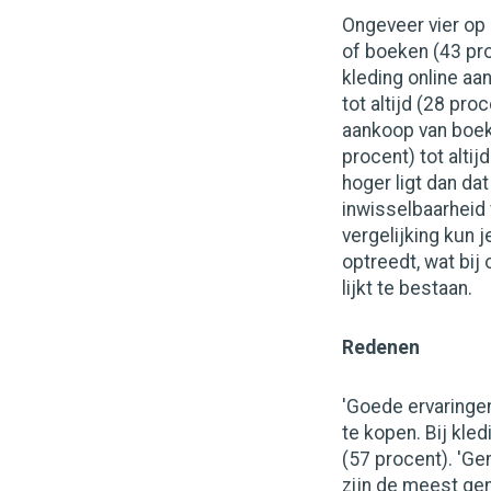
Ongeveer vier op
of boeken (43 pr
kleding online a
tot altijd (28 pro
aankoop van boek
procent) tot altij
hoger ligt dan dat 
inwisselbaarheid v
vergelijking kun 
optreedt, wat bij
lijkt te bestaan.
Redenen
'Goede ervaringe
te kopen. Bij kle
(57 procent). 'Ge
zijn de meest ge