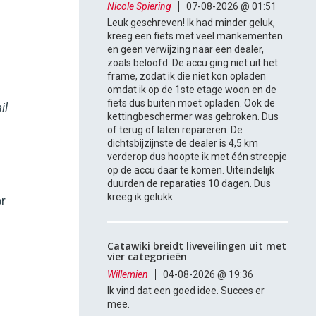
Nicole Spiering
07-08-2026 @ 01:51
Leuk geschreven! Ik had minder geluk,
kreeg een fiets met veel mankementen
en geen verwijzing naar een dealer,
zoals beloofd. De accu ging niet uit het
frame, zodat ik die niet kon opladen
omdat ik op de 1ste etage woon en de
fiets dus buiten moet opladen. Ook de
il
kettingbeschermer was gebroken. Dus
of terug of laten repareren. De
dichtsbijzijnste de dealer is 4,5 km
verderop dus hoopte ik met één streepje
op de accu daar te komen. Uiteindelijk
duurden de reparaties 10 dagen. Dus
kreeg ik gelukk...
or
Catawiki breidt liveveilingen uit met
vier categorieën
Willemien
04-08-2026 @ 19:36
Ik vind dat een goed idee. Succes er
mee.