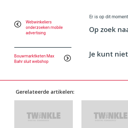
Twinkle
|
Digital
Er is op dit momen
Commerce
https://
Webwinkeliers
Op zoek na
onderzoeken mobile
advertising
96
54
Je kunt niet
Bouwmarktketen Max
Bahr sluit webshop
Gerelateerde artikelen: