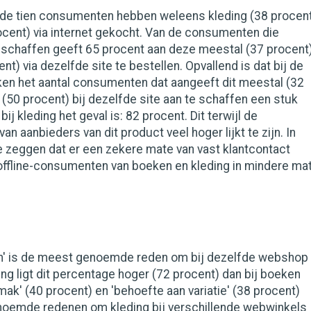
 de tien consumenten hebben weleens kleding (38 procen
ocent) via internet gekocht. Van de consumenten die
anschaffen geeft 65 procent aan deze meestal (37 procent
cent) via dezelfde site te bestellen. Opvallend is dat bij de
en het aantal consumenten dat aangeeft dit meestal (32
d (50 procent) bij dezelfde site aan te schaffen een stuk
bij kleding het geval is: 82 procent. Dit terwijl de
an aanbieders van dit product veel hoger lijkt te zijn. In
je zeggen dat er een zekere mate van vast klantcontact
 offline-consumenten van boeken en kleding in mindere ma
n' is de meest genoemde reden om bij dezelfde webshop
ding ligt dit percentage hoger (72 procent) dan bij boeken
mak' (40 procent) en 'behoefte aan variatie' (38 procent)
noemde redenen om kleding bij verschillende webwinkels