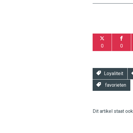
0
0
Loyaliteit
favorieten
Dit artikel staat oo
Twinkle