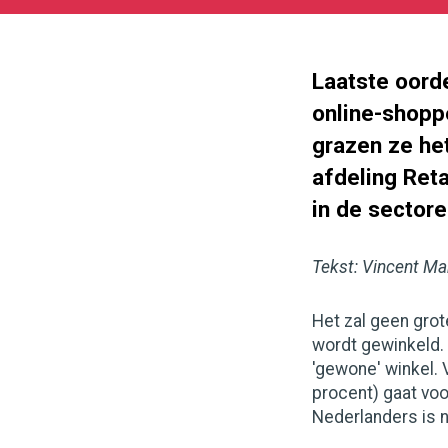
2017-
05-
26
Laatste oord
online-shoppe
grazen ze he
afdeling Ret
in de sector
Tekst: Vincent Ma
Het zal geen grote
wordt gewinkeld. 
'gewone' winkel. 
procent) gaat voo
Nederlanders is n