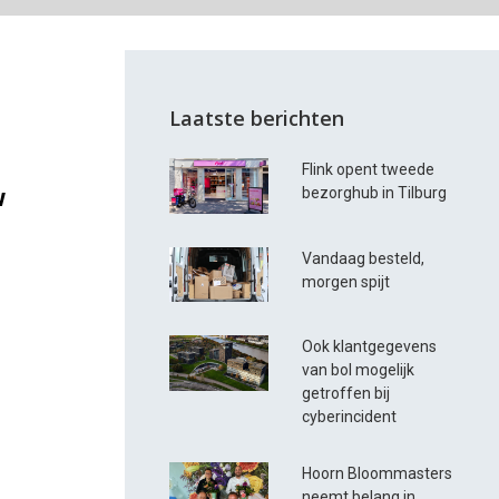
Laatste berichten
Flink opent tweede
w
bezorghub in Tilburg
Vandaag besteld,
morgen spijt
Ook klantgegevens
van bol mogelijk
getroffen bij
cyberincident
Hoorn Bloommasters
neemt belang in