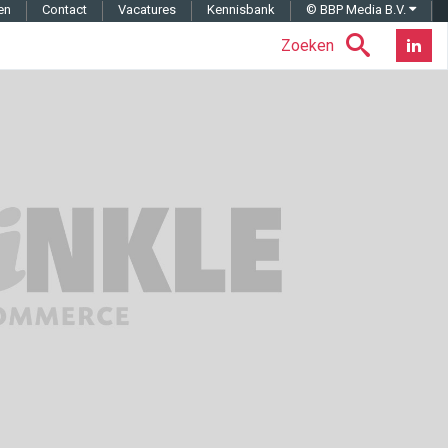
en
Contact
Vacatures
Kennisbank
© BBP Media B.V.
Zoeken
Nieuwsb