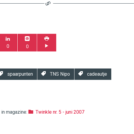
0
0
spaarpunten
TNS Nipo
cadeautje
k in magazine:
Twinkle nr. 5 - juni 2007