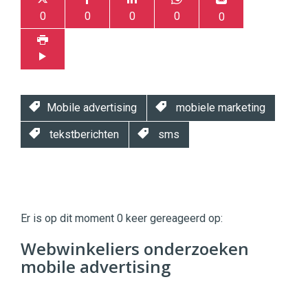
0
0
0
0
0
Mobile advertising
mobiele marketing
tekstberichten
sms
Twinkle
Twinkle
|
Er is op dit moment 0 keer gereageerd op:
Digital
Commerce
https://twinklemagazine.nl
Webwinkeliers onderzoeken
mobile advertising
96
54