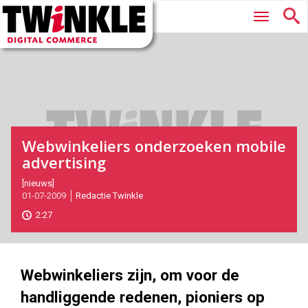
Twinkle
Hoofdmenu
|
Digital
Commerce
Webwinkeliers onderzoeken mobile
advertising
2009-
[nieuws]
01-07-2009
Redactie Twinkle
07-
01T13:36:00
2:27
2017-
05-
26
Webwinkeliers zijn, om voor de
handliggende redenen, pioniers op