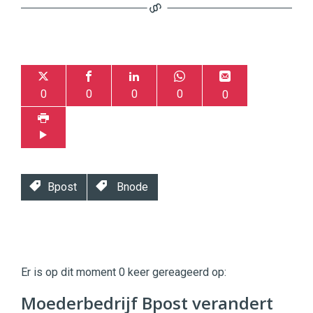
0
0
0
0
0
Bpost
Bnode
Twinkle
Twinkle
|
Er is op dit moment 0 keer gereageerd op:
Digital
Commerce
https://twinklemagazine.nl
Moederbedrijf Bpost verandert