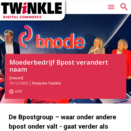
Twinkle
Hoofdmenu
|
Digital
Commerce
Moederbedrijf Bpost verandert
naam
2025-
[nieuws]
10-12-2025
Redactie Twinkle
12-
10T11:34:00
0:57
2025-
12-
10
1000
562
De Bpostgroup – waar onder andere
bpost onder valt - gaat verder als