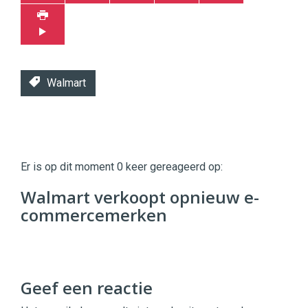
Walmart
Twinkle
Twinkle
|
Er is op dit moment 0 keer gereageerd op:
Digital
Commerce
https://twinklemagazine.nl
Walmart verkoopt opnieuw e-
commercemerken
96
54
Geef een reactie