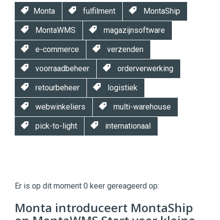
Monta
fulfilment
MontaShip
MontaWMS
magazijnsoftware
e-commerce
verzenden
voorraadbeheer
orderverwerking
retourbeheer
logistiek
webwinkeliers
multi-warehouse
pick-to-light
internationaal
Twinkle
Twinkle
|
Er is op dit moment 0 keer gereageerd op:
Digital
Commerce
https://twinklemagazine.nl
Monta introduceert MontaShip