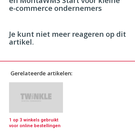
en MontaWMS Start voor kleine
96
54
e-commerce ondernemers
Je kunt niet meer reageren op dit
artikel.
Gerelateerde artikelen:
1 op 3 winkels gebruikt
voor online bestellingen