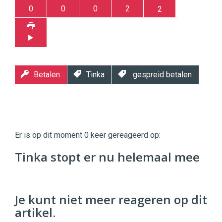
0
0
0
2
2
Betalen
Tinka
gespreid betalen
Twinkle
Twinkle
|
Er is op dit moment 0 keer gereageerd op:
Digital
Commerce
https://twinklemagazine.nl
Tinka stopt er nu helemaal mee
96
54
Je kunt niet meer reageren op dit
artikel.