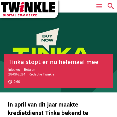
Twinkle
Hoofdmenu
|
Digital
Commerce
Tinka stopt er nu helemaal mee
2024-
[nieuws]
Betalen
28-08-2024
Redactie Twinkle
08-
28T09:21:00
0:60
2024-
08-
28
1000
562
In april van dit jaar maakte
kredietdienst Tinka bekend te