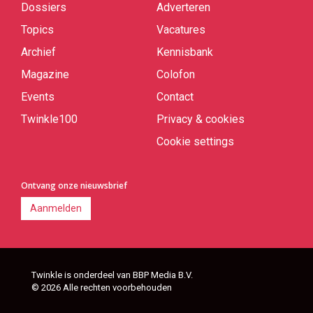
Dossiers
Adverteren
Topics
Vacatures
Archief
Kennisbank
Magazine
Colofon
Events
Contact
Twinkle100
Privacy & cookies
Cookie settings
Ontvang onze nieuwsbrief
Aanmelden
Twinkle is onderdeel van BBP Media B.V.
© 2026 Alle rechten voorbehouden