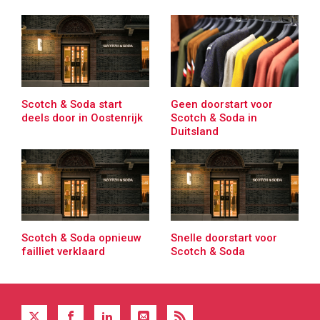
Scotch & Soda start
Geen doorstart voor
deels door in Oostenrijk
Scotch & Soda in
Duitsland
Scotch & Soda opnieuw
Snelle doorstart voor
failliet verklaard
Scotch & Soda