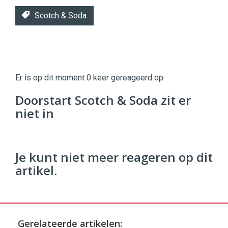
Scotch & Soda
Twinkle
Twinkle
|
Er is op dit moment 0 keer gereageerd op:
Digital
Commerce
https://twinklemagazine.nl
Doorstart Scotch & Soda zit er
niet in
96
54
Je kunt niet meer reageren op dit
artikel.
Gerelateerde artikelen: