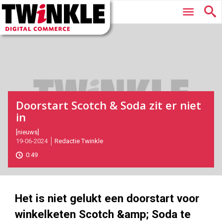
Twinkle
Hoofdmenu
|
Digital
Commerce
Doorstart Scotch & Soda zit er niet
in
2024-
[nieuws]
19-06-2024
Redactie Twinkle
06-
19T12:06:00
0:49
2024-
06-
19
1000
562
Het is niet gelukt een doorstart voor
winkelketen Scotch &amp; Soda te