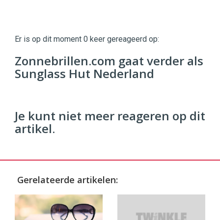
Twinkle
Twinkle
|
Er is op dit moment 0 keer gereageerd op:
Digital
Commerce
https://twinklemagazine.nl
Zonnebrillen.com gaat verder als
Sunglass Hut Nederland
96
54
Je kunt niet meer reageren op dit
artikel.
Gerelateerde artikelen: