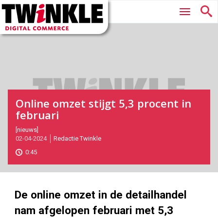
Twinkle
Hoofdmenu
|
Digital
Commerce
Online omzet stijgt 5,3 procent in
februari
2024-
[nieuws]
02-04-2024
Redactie Twinkle
04-
02T09:16:00
0:45
2024-
04-
02
1000
562
De online omzet in de detailhandel
nam afgelopen februari met 5,3