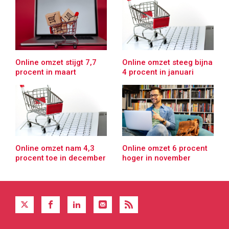
Online omzet stijgt 7,7
Online omzet steeg bijna
procent in maart
4 procent in januari
Online omzet nam 4,3
Online omzet 6 procent
procent toe in december
hoger in november