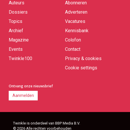
Auteurs
Abonneren
Quick
links
Dossiers
Adverteren
Topics
Vacatures
Archief
Kennisbank
Magazine
Colofon
Events
Contact
Twinkle100
Privacy & cookies
Cookie settings
Ontvang onze nieuwsbrief
Aanmelden
Twinkle is onderdeel van BBP Media B.V.
© 2026 Alle rechten voorbehouden