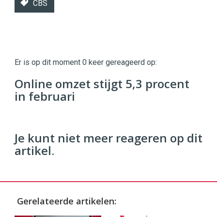
CBS
Twinkle
Twinkle
|
Er is op dit moment 0 keer gereageerd op:
Digital
Commerce
https://twinklemagazine.nl
Online omzet stijgt 5,3 procent
in februari
96
54
Je kunt niet meer reageren op dit
artikel.
Gerelateerde artikelen: