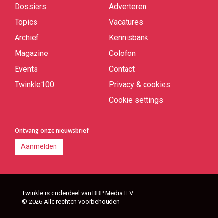
links
Dossiers
Adverteren
Topics
Vacatures
Archief
Kennisbank
Magazine
Colofon
Events
Contact
Twinkle100
Privacy & cookies
Cookie settings
Ontvang onze nieuwsbrief
Aanmelden
Twinkle is onderdeel van BBP Media B.V.
© 2026 Alle rechten voorbehouden