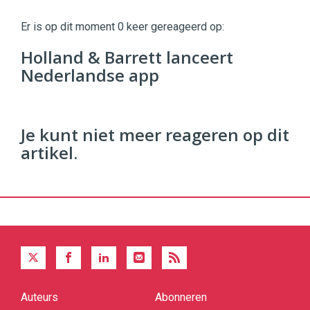
Digital
Commerce
https://twinklemagazine.nl
Er is op dit moment 0 keer gereageerd op:
96
Holland & Barrett lanceert
54
Nederlandse app
Je kunt niet meer reageren op dit
artikel.
Auteurs
Abonneren
Quick