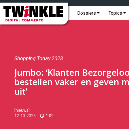
Topmenu
Twinkle
|
Hoofdmenu
Dossiers
Topics
Digital
Commerce
Shopping Today 2023
Jumbo: ‘Klanten Bezorgelo
bestellen vaker en geven 
uit’
2023-
[nieuws]
10-
12-10-2023
1:09
12T11:02:00
2023-