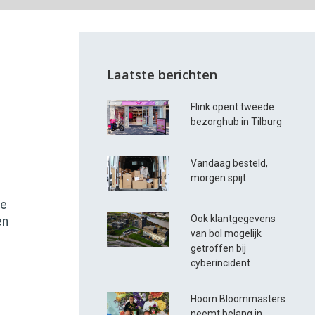
Laatste berichten
Flink opent tweede
bezorghub in Tilburg
Vandaag besteld,
morgen spijt
de
Ook klantgegevens
en
van bol mogelijk
g
getroffen bij
cyberincident
Hoorn Bloommasters
neemt belang in