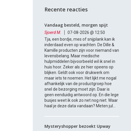
Recente reacties
Vandaag besteld, morgen spijt
Sjoerd M.
07-08-2026 @ 12:50
Tja, een bordje, mes of snijplank kan ik
inderdaad even op wachten. De Dille &
Kamille producten zijn voor niemand van
levensbelang. Maar medische
hulpmiddelen bijvoorbeeld wil ik snel in
huis hoor. Zeker als ze hier opeens op
blijken. Geldt ook voor drukwerk om
maar iets te noemen. Het lijkt me nogal
afhankelijk van de productgroep hoe
snel de bezorging moet zijn. Daar is
geen eenduidig antwoord op. En die lege
busjes weet ik ook zo net nog niet. Waar
haal je deze data vandaan? Meten jul...
Mysteryshopper bezoekt Upway