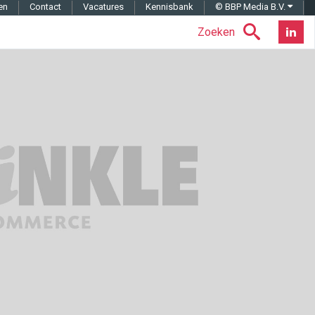
en
Contact
Vacatures
Kennisbank
© BBP Media B.V.
Zoeken
Nieuwsb