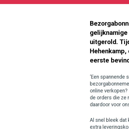
10-
12
1000
562
Bezorgabonn
gelijknamige 
uitgerold. T
Hehenkamp, d
eerste bevin
‘Een spannende s
bezorgabonnement
online verkopen? 
de orders die ze 
daardoor voor ons
Al snel bleek dat
extra leveringsk