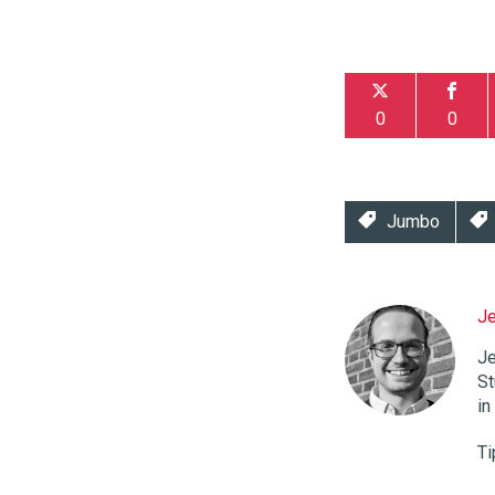
0
0
Jumbo
J
Twinkle
|
Je
Digital
St
Commerce
https://
in
96
54
Ti