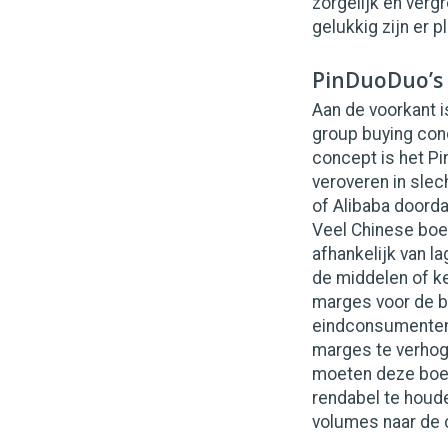
zorgelijk en verg
gelukkig zijn er p
PinDuoDuo’s 
Aan de voorkant 
group buying conc
concept is het Pi
veroveren in slec
of Alibaba doorda
Veel Chinese boer
afhankelijk van l
de middelen of k
marges voor de b
eindconsumenten 
marges te verhoge
moeten deze boer
rendabel te houde
volumes naar de