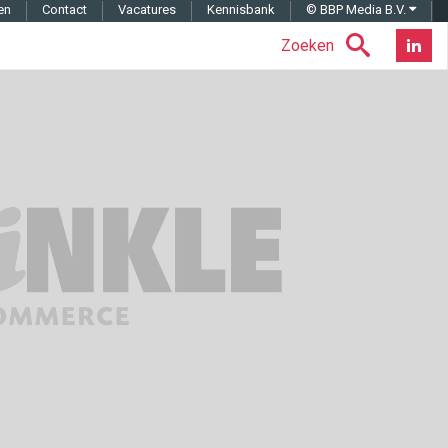
en
Contact
Vacatures
Kennisbank
© BBP Media B.V.
Zoeken
Nieuwsb