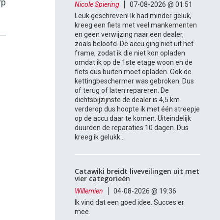
rp
Nicole Spiering
07-08-2026 @ 01:51
Leuk geschreven! Ik had minder geluk,
kreeg een fiets met veel mankementen
en geen verwijzing naar een dealer,
zoals beloofd. De accu ging niet uit het
frame, zodat ik die niet kon opladen
omdat ik op de 1ste etage woon en de
fiets dus buiten moet opladen. Ook de
kettingbeschermer was gebroken. Dus
of terug of laten repareren. De
dichtsbijzijnste de dealer is 4,5 km
verderop dus hoopte ik met één streepje
op de accu daar te komen. Uiteindelijk
duurden de reparaties 10 dagen. Dus
kreeg ik gelukk...
Catawiki breidt liveveilingen uit met
vier categorieën
Willemien
04-08-2026 @ 19:36
Ik vind dat een goed idee. Succes er
mee.