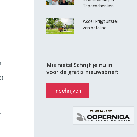
Topgeschenken
Accell krijgt uitstel
van betaling
n.
Mis niets! Schrijf je nu in
voor de gratis nieuwsbrief:
et
Inschrijven
n
n