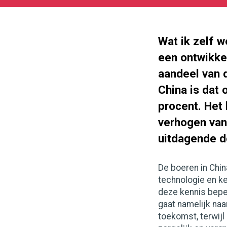
11-
07
1000
562
Wat ik zelf w
een ontwikkel
aandeel van d
China is dat 
procent. Het
verhogen van 
uitdagende d
De boeren in Chin
technologie en ke
deze kennis bepe
gaat namelijk na
toekomst, terwijl