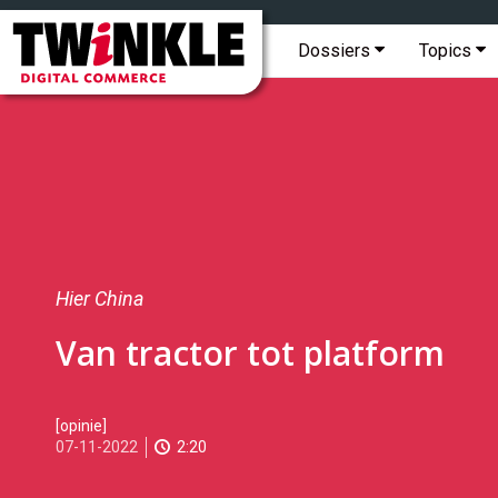
Topmenu
Twinkle
|
Hoofdmenu
Dossiers
Topics
Digital
Commerce
Hier China
Van tractor tot platform
2022-
[opinie]
11-
07-11-2022
2:20
07T10:48:00
2022-