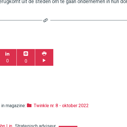
terugkomt uit de steden om te gaan ondernemen in hun do
0
0
k in magazine:
Twinkle nr. 8 - oktober 2022
hn Lin
Strategisch adviseur