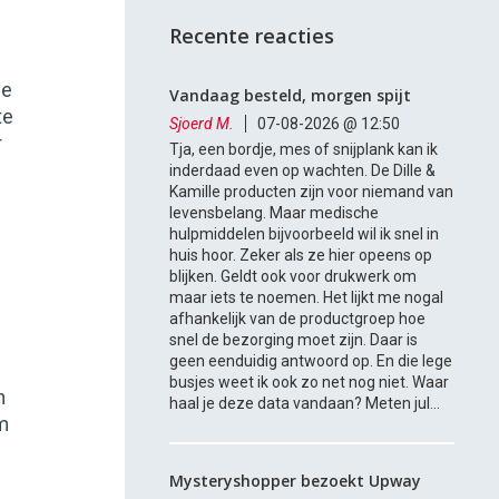
Recente reacties
de
Vandaag besteld, morgen spijt
te
Sjoerd M.
07-08-2026 @ 12:50
r
Tja, een bordje, mes of snijplank kan ik
inderdaad even op wachten. De Dille &
Kamille producten zijn voor niemand van
levensbelang. Maar medische
hulpmiddelen bijvoorbeeld wil ik snel in
huis hoor. Zeker als ze hier opeens op
blijken. Geldt ook voor drukwerk om
maar iets te noemen. Het lijkt me nogal
afhankelijk van de productgroep hoe
snel de bezorging moet zijn. Daar is
geen eenduidig antwoord op. En die lege
busjes weet ik ook zo net nog niet. Waar
n
haal je deze data vandaan? Meten jul...
om
Mysteryshopper bezoekt Upway