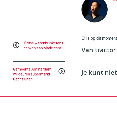
Twinkle
|
Digital
Commerce
https://
96
54
Er is op dit momen
‘Britse warenhuisketens
Van tractor
denken aan Made.com’
Gemeente Amsterdam
Je kunt niet
wil deuren supermarkt
Getir sluiten