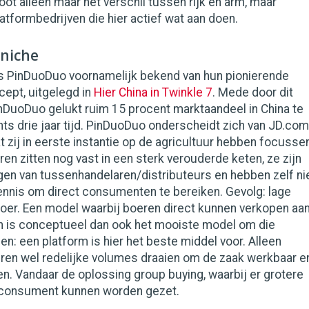
root alleen maar het verschil tussen rijk en arm, maar
latformbedrijven die hier actief wat aan doen.
niche
is PinDuoDuo voornamelijk bekend van hun pionierende
ept, uitgelegd in
Hier China in Twinkle 7
. Mede door dit
nDuoDuo gelukt ruim 15 procent marktaandeel in China te
hts drie jaar tijd. PinDuoDuo onderscheidt zich van JD.com
t zij in eerste instantie op de agricultuur hebben focusse
en zitten nog vast in een sterk verouderde keten, ze zijn
agen van tussenhandelaren/distributeurs en hebben zelf ni
ennis om direct consumenten te bereiken. Gevolg: lage
oer. Een model waarbij boeren direct kunnen verkopen aa
is conceptueel dan ook het mooiste model om die
n: een platform is hier het beste middel voor. Alleen
en wel redelijke volumes draaien om de zaak werkbaar e
n. Vandaar de oplossing group buying, waarbij er grotere
 consument kunnen worden gezet.