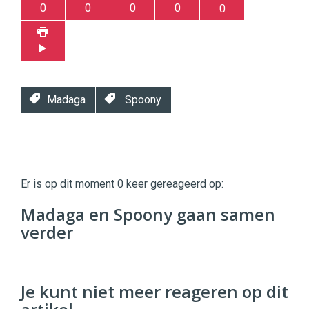
0
0
0
0
0
Madaga
Spoony
Twinkle
Twinkle
|
Er is op dit moment 0 keer gereageerd op:
Digital
Commerce
https://twinklemagazine.nl
Madaga en Spoony gaan samen
verder
96
54
Je kunt niet meer reageren op dit