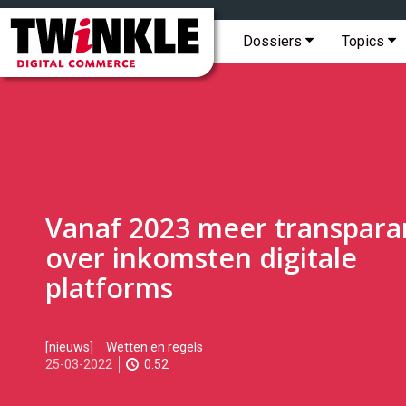
Topmenu
Twinkle
|
Hoofdmenu
Dossiers
Topics
Digital
Commerce
Vanaf 2023 meer transpara
over inkomsten digitale
platforms
2022-
[nieuws]
Wetten en regels
03-
25-03-2022
0:52
25T10:10:00
2022-