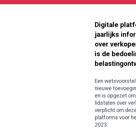
03-
25
1000
562
Digitale plat
jaarlijks inf
over verkoper
is de bedoel
belastingont
Een wetsvoorstel
nieuwe toevoeging
en is opgezet om
lidstaten over ver
verplicht om deze
platforms voor he
2023.