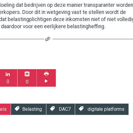
doeling dat bedrijven op deze manier transparanter worde
verkopers. Door dit in wetgeving vast te stellen wordt de
at belastingplichtigen deze inkomsten niet of niet volledi
daardoor voor een eerlijkere belastingheffing.
0
0
els
Belasting
DAC7
digitale platforms