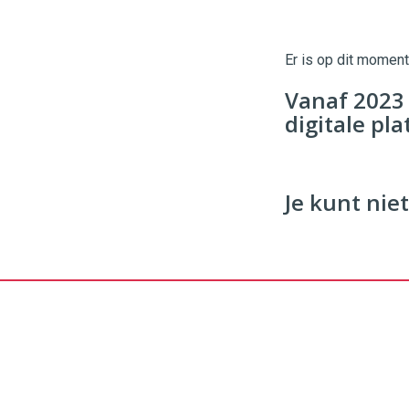
Twinkle
Twinkle
|
Digital
Er is op dit momen
Commerce
https://
Vanaf 2023
96
54
digitale pl
Je kunt niet