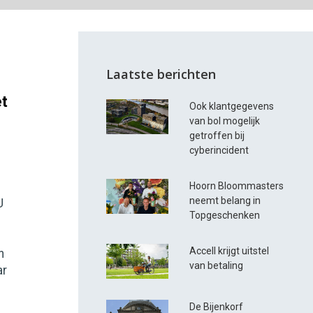
Laatste berichten
et
Ook klantgegevens
van bol mogelijk
getroffen bij
cyberincident
Hoorn Bloommasters
neemt belang in
U
Topgeschenken
Accell krijgt uitstel
n
van betaling
ar
De Bijenkorf