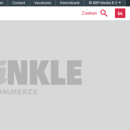
en
Contact
Vacatures
Kennisbank
© BBP Media B.V.
Zoeken
Nieuwsb