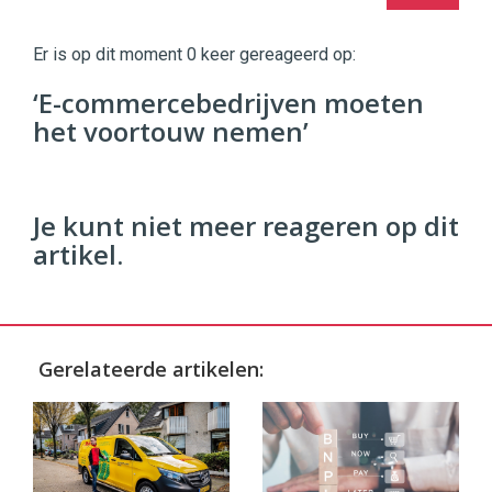
Digital
Commerce
https://twinklemagazine.nl
Er is op dit moment 0 keer gereageerd op:
96
‘E-commercebedrijven moeten
54
het voortouw nemen’
Je kunt niet meer reageren op dit
artikel.
Gerelateerde artikelen: