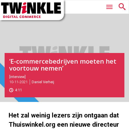
Twinkle
Hoofdmenu
|
Digital
Commerce
‘E-commercebedrijven moeten het
voortouw nemen’
2021-
[interview]
Magazine
10-11-2021
Daniel Verheij
11-
10T13:36:00
4:11
2021-
11-
10
1000
562
Het zal weinig lezers zijn ontgaan dat
Thuiswinkel.org een nieuwe directeur