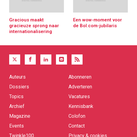
Gracious maakt
Een wow-moment voor
gracieuze sprong naar
de Bol.com-jubilaris
internationalisering
Auteurs
Abonneren
Quick
links
Dossiers
Adverteren
Topics
Vacatures
Archief
Kennisbank
Magazine
Colofon
Events
Contact
Twinkle100
Privacy & cookies