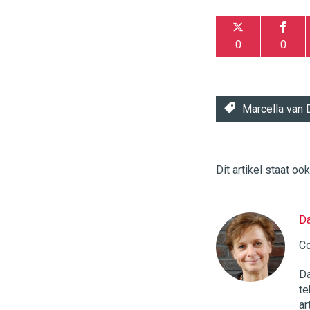
0
0
Marcella van 
Dit artikel staat oo
Da
Twinkle
|
Co
Digital
Commerce
https://
Da
te
96
54
ar