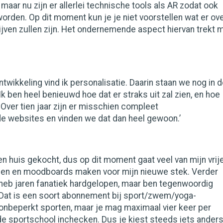
maar nu zijn er allerlei technische tools als AR zodat ook
worden. Op dit moment kun je je niet voorstellen wat er ov
rijven zullen zijn. Het ondernemende aspect hiervan trekt m
g
ntwikkeling vind ik personalisatie. Daarin staan we nog in 
k ben heel benieuwd hoe dat er straks uit zal zien, en hoe
! Over tien jaar zijn er misschien compleet
e websites en vinden we dat dan heel gewoon.’
en huis gekocht, dus op dit moment gaat veel van mijn vrij
ussen en moodboards maken voor mijn nieuwe stek. Verder
k heb jaren fanatiek hardgelopen, maar ben tegenwoordig
. Dat is een soort abonnement bij sport/zwem/yoga-
 onbeperkt sporten, maar je mag maximaal vier keer per
e sportschool inchecken. Dus je kiest steeds iets anders