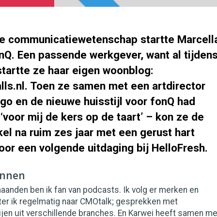
ie communicatiewetenschap startte Marcell
onQ. Een passende werkgever, want al tijden
startte ze haar eigen woonblog:
lls.nl. Toen ze samen met een artdirector
go en de nieuwe huisstijl voor fonQ had
‘voor mij de kers op de taart’ – kon ze de
l na ruim zes jaar met een gerust hart
oor een volgende uitdaging bij HelloFresh.
onnen
aanden ben ik fan van podcasts. Ik volg er merken en
ster ik regelmatig naar CMOtalk; gesprekken met
ijen uit verschillende branches. En Karwei heeft samen me