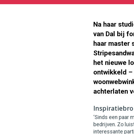
01-
31
1000
562
Na haar stud
van Dal bij f
haar master 
Stripesandwa
het nieuwe lo
ontwikkeld – 
woonwebwinke
achterlaten v
Inspiratiebr
‘Sinds een paar m
bedrijven. Zo lui
interessante part