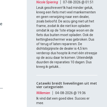
Nicole Spiering
07-08-2026 @ 01:51
Leuk geschreven! Ik had minder geluk,
kreeg een fiets met veel mankementen
en geen verwijzing naar een dealer,
zoals beloofd. De accu ging niet uit het
re
frame, zodat ik die niet kon opladen
omdat ik op de 1ste etage woon en de
fiets dus buiten moet opladen. Ook de
kettingbeschermer was gebroken. Dus
of terug of laten repareren. De
dichtsbijzijnste de dealer is 4,5 km
verderop dus hoopte ik met één streepje
op de accu daar te komen. Uiteindelijk
duurden de reparaties 10 dagen. Dus
kreeg ik gelukk...
Catawiki breidt liveveilingen uit met
vier categorieën
Willemien
04-08-2026 @ 19:36
Ik vind dat een goed idee. Succes er
mee.