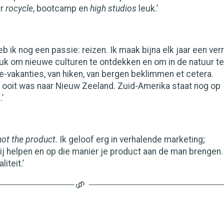
er
rocycle
, bootcamp en
high studios
leuk.’
eb ik nog een passie: reizen. Ik maak bijna elk jaar een ver
 leuk om nieuwe culturen te ontdekken en om in de natuur te
doe-vakanties, van hiken, van bergen beklimmen et cetera.
s ooit was naar Nieuw Zeeland. Zuid-Amerika staat nog op
.’
 not the product.
Ik geloof erg in verhalende marketing;
j helpen en op die manier je product aan de man brengen.
liteit.’