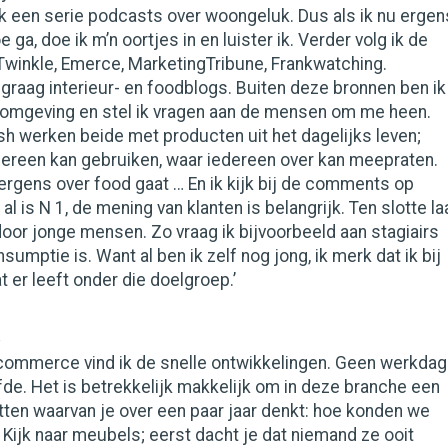
k een serie podcasts over woongeluk. Dus als ik nu ergen
e ga, doe ik m’n oortjes in en luister ik. Verder volg ik de
Twinkle, Emerce, MarketingTribune, Frankwatching.
 graag interieur- en foodblogs. Buiten deze bronnen ben ik
ijn omgeving en stel ik vragen aan de mensen om me heen.
h werken beide met producten uit het dagelijks leven;
dereen kan gebruiken, waar iedereen over kan meepraten.
rgens over food gaat … En ik kijk bij de comments op
al is N 1, de mening van klanten is belangrijk. Ten slotte la
door jonge mensen. Zo vraag ik bijvoorbeeld aan stagiairs
umptie is. Want al ben ik zelf nog jong, ik merk dat ik bij
t er leeft onder die doelgroep.’
-commerce vind ik de snelle ontwikkelingen. Geen werkdag
lfde. Het is betrekkelijk makkelijk om in deze branche een
etten waarvan je over een paar jaar denkt: hoe konden we
 Kijk naar meubels; eerst dacht je dat niemand ze ooit