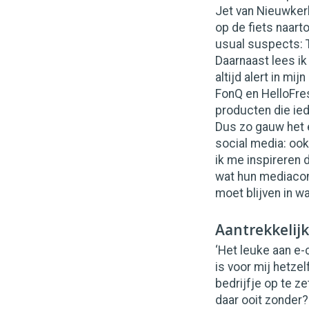
Jet van Nieuwker
op de fiets naarto
usual suspects: 
Daarnaast lees ik
altijd alert in m
FonQ en HelloFres
producten die ie
Dus zo gauw het e
social media: ook 
ik me inspireren 
wat hun mediacons
moet blijven in wa
Aantrekkelijk
‘Het leuke aan e
is voor mij hetze
bedrijfje op te z
daar ooit zonder?