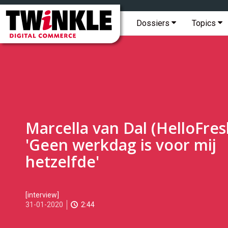
Topmenu
Twinkle
|
Hoofdmenu
Dossiers
Topics
Digital
Commerce
Marcella van Dal (HelloFres
'Geen werkdag is voor mij
hetzelfde'
2020-
[interview]
01-
31-01-2020
2:44
31T14:00:00
2020-