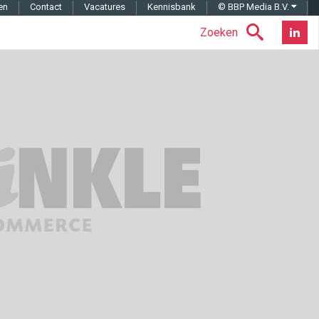
en
Contact
Vacatures
Kennisbank
© BBP Media B.V.
Zoeken
Nieuwsb