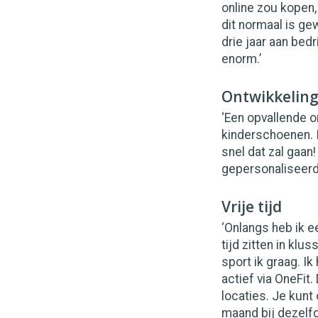
online zou kopen, 
dit normaal is ge
drie jaar aan bed
enorm.’
Ontwikkelin
‘Een opvallende o
kinderschoenen. I
snel dat zal gaan
gepersonaliseerd
Vrije tijd
‘Onlangs heb ik e
tijd zitten in kl
sport ik graag. I
actief via OneFit
locaties. Je kunt
maand bij dezelfd