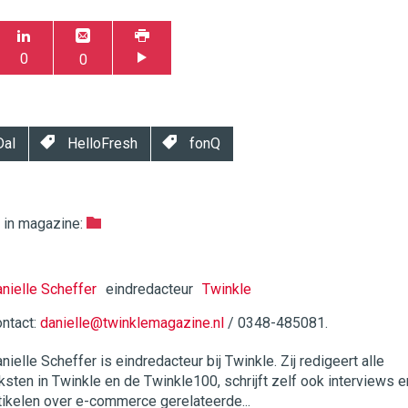
0
0
Dal
HelloFresh
fonQ
k in magazine:
nielle Scheffer
eindredacteur
Twinkle
ntact:
danielle@twinklemagazine.nl
/ 0348-485081.
twinklemagazine.nl
nielle Scheffer is eindredacteur bij Twinkle. Zij redigeert alle
ksten in Twinkle en de Twinkle100, schrijft zelf ook interviews e
tikelen over e-commerce gerelateerde...