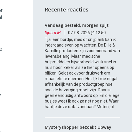
Recente reacties
er
ij
Vandaag besteld, morgen spijt
Sjoerd M.
07-08-2026 @ 12:50
Tja, een bordje, mes of snijplank kan ik
inderdaad even op wachten. De Dille &
de
Kamille producten zijn voor niemand van
levensbelang. Maar medische
hulpmiddelen bijvoorbeeld wil ik snel in
huis hoor. Zeker als ze hier opeens op
blijken. Geldt ook voor drukwerk om
maar iets te noemen. Het lijkt me nogal
afhankelijk van de productgroep hoe
snel de bezorging moet zijn. Daar is
e
geen eenduidig antwoord op. En die lege
busjes weet ik ook zo net nog niet. Waar
haal je deze data vandaan? Meten jul...
Mysteryshopper bezoekt Upway
.