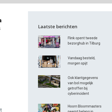
a
Laatste berichten
s
Flink opent tweede
bezorghub in Tilburg
Vandaag besteld,
morgen spijt
Ook klantgegevens
van bol mogelijk
getroffen bij
cyberincident
Hoorn Bloommasters
t
neemt belang in