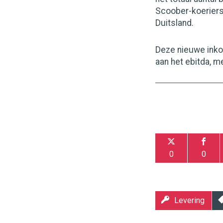
Scoober-koeriers 
Duitsland.
Deze nieuwe inkom
aan het ebitda, m
0
0
Levering