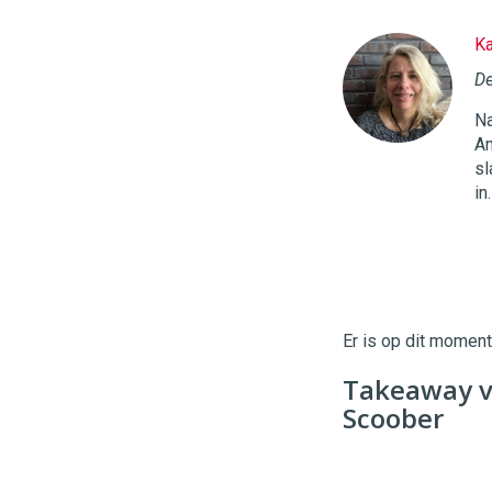
Ka
Twinkle
|
De
Digital
Na
Commerce
https://
Am
sl
96
54
in
Er is op dit momen
Takeaway v
Scoober