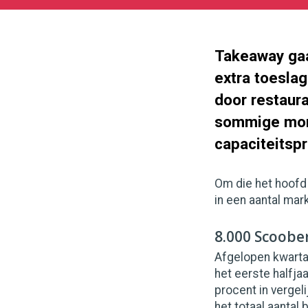
11-
11
1000
562
Takeaway gaa
extra toeslag
door restaur
sommige mome
capaciteitsp
Om die het hoofd
in een aantal mar
8.000 Scoober
Afgelopen kwartaa
het eerste halfja
procent in vergeli
het totaal aantal