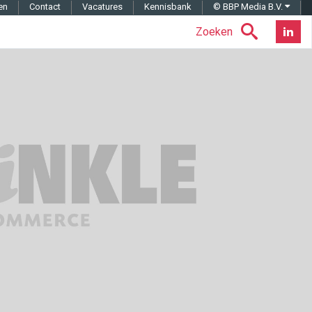
en
Contact
Vacatures
Kennisbank
© BBP Media B.V.
Zoeken
Nieuwsb