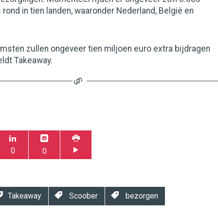
rond in tien landen, waaronder Nederland, België en
sten zullen ongeveer tien miljoen euro extra bijdragen
eldt Takeaway.
0
0
Takeaway
Scoober
bezorgen