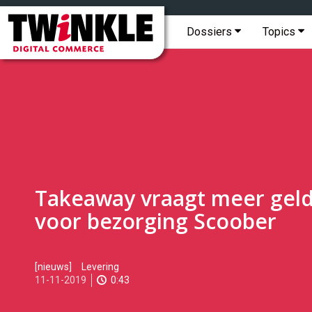
Topmenu
Twinkle
|
Hoofdmenu
Dossiers
Topics
Digital
Commerce
Takeaway vraagt meer gel
voor bezorging Scoober
2019-
[nieuws]
Levering
11-
11-11-2019
0:43
11T14:45:00
2019-