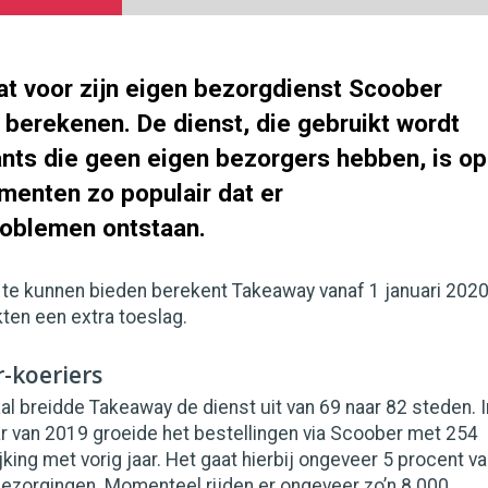
t voor zijn eigen bezorgdienst Scoober
 berekenen. De dienst, die gebruikt wordt
ants die geen eigen bezorgers hebben, is op
nten zo populair dat er
roblemen ontstaan.
 te kunnen bieden berekent Takeaway vanaf 1 januari 202
kten een extra toeslag.
-koeriers
l breidde Takeaway de dienst uit van 69 naar 82 steden. I
ar van 2019 groeide het bestellingen via Scoober met 254
jking met vorig jaar. Het gaat hierbij ongeveer 5 procent v
 bezorgingen. Momenteel rijden er ongeveer zo’n 8.000