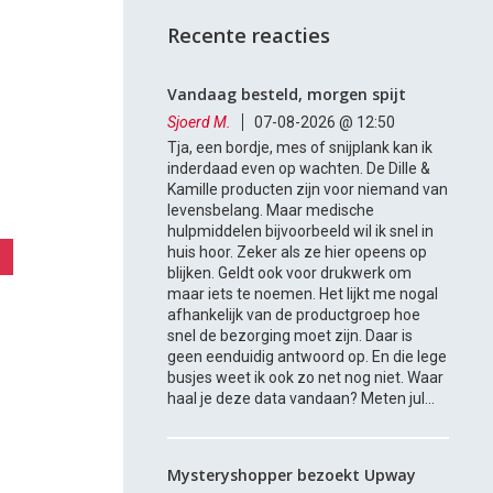
Recente reacties
Vandaag besteld, morgen spijt
Sjoerd M.
07-08-2026 @ 12:50
Tja, een bordje, mes of snijplank kan ik
inderdaad even op wachten. De Dille &
Kamille producten zijn voor niemand van
levensbelang. Maar medische
hulpmiddelen bijvoorbeeld wil ik snel in
huis hoor. Zeker als ze hier opeens op
blijken. Geldt ook voor drukwerk om
maar iets te noemen. Het lijkt me nogal
afhankelijk van de productgroep hoe
snel de bezorging moet zijn. Daar is
geen eenduidig antwoord op. En die lege
busjes weet ik ook zo net nog niet. Waar
haal je deze data vandaan? Meten jul...
Mysteryshopper bezoekt Upway