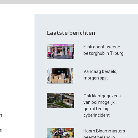
Laatste berichten
Flink opent tweede
bezorghub in Tilburg
Vandaag besteld,
morgen spijt
0
Ook klantgegevens
van bol mogelijk
getroffen bij
n
cyberincident
an
Hoorn Bloommasters
neemt belang in