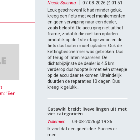
Nicole Spiering
07-08-2026 @ 01:51
Leuk geschreven! Ik had minder geluk,
kreeg een fiets met veel mankementen
en geen verwijzing naar een dealer,
zoals beloofd. De accu ging niet uit het
frame, zodat ik die niet kon opladen
omdat ik op de 1ste etage woon en de
fiets dus buiten moet opladen. Ook de
kettingbeschermer was gebroken. Dus
of terug of laten repareren. De
dichtsbijzijnste de dealer is 4,5 km
verderop dus hoopte ik met één streepje
op de accu daar te komen. Uiteindelijk
duurden de reparaties 10 dagen. Dus
t
kreeg ik gelukk...
m: ‘Een
Catawiki breidt liveveilingen uit met
vier categorieën
Willemien
04-08-2026 @ 19:36
Ik vind dat een goed idee. Succes er
mee.