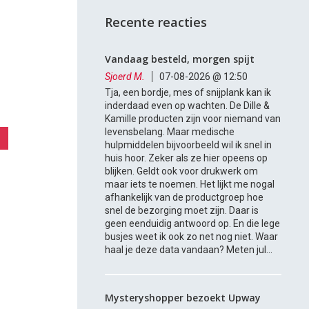
Recente reacties
Vandaag besteld, morgen spijt
Sjoerd M.
07-08-2026 @ 12:50
Tja, een bordje, mes of snijplank kan ik
inderdaad even op wachten. De Dille &
Kamille producten zijn voor niemand van
levensbelang. Maar medische
hulpmiddelen bijvoorbeeld wil ik snel in
huis hoor. Zeker als ze hier opeens op
blijken. Geldt ook voor drukwerk om
maar iets te noemen. Het lijkt me nogal
afhankelijk van de productgroep hoe
snel de bezorging moet zijn. Daar is
geen eenduidig antwoord op. En die lege
busjes weet ik ook zo net nog niet. Waar
haal je deze data vandaan? Meten jul...
Mysteryshopper bezoekt Upway