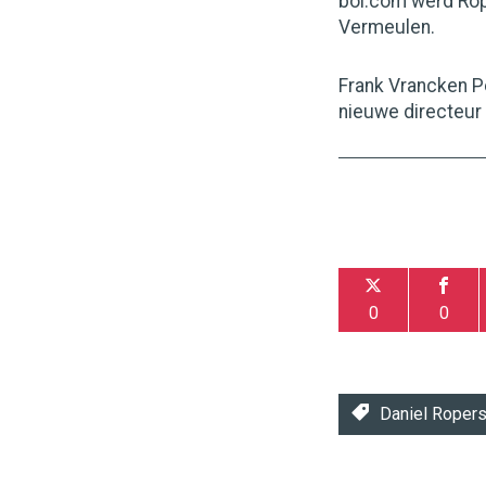
bol.com werd Rop
Vermeulen.
Frank Vrancken Pe
nieuwe directeur 
0
0
Daniel Roper