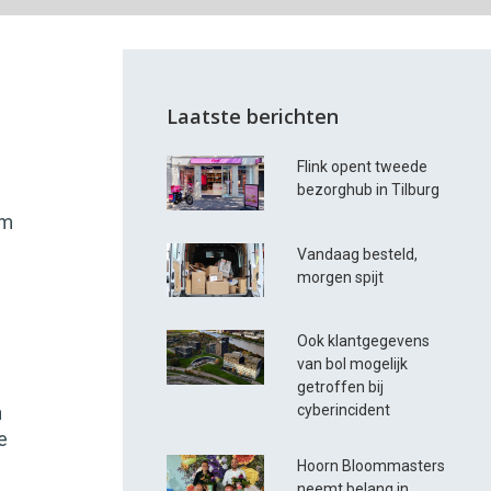
Laatste berichten
Flink opent tweede
bezorghub in Tilburg
om
Vandaag besteld,
morgen spijt
Ook klantgegevens
van bol mogelijk
getroffen bij
cyberincident
n
e
Hoorn Bloommasters
neemt belang in