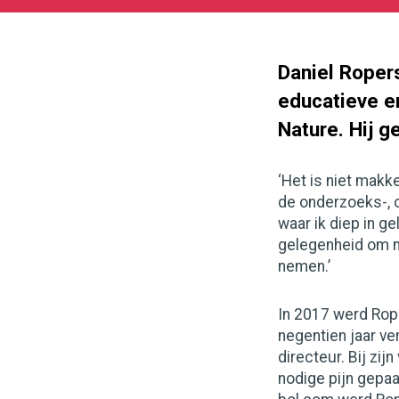
09-
05
1300
731
Daniel Ropers
educatieve e
Nature. Hij g
‘Het is niet makk
de onderzoeks-, 
waar ik diep in ge
gelegenheid om na
nemen.’
In 2017 werd Rope
negentien jaar v
directeur. Bij zij
nodige pijn gepaa