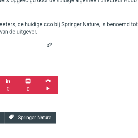
ers opgevolgd door de huidige algemeen directeur Huub
eters, de huidige cco bij Springer Nature, is benoemd tot
van de uitgever.
0
0
s
Springer Nature