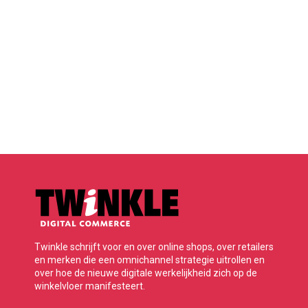
Twinkle schrijft voor en over online shops, over retailers
en merken die een omnichannel strategie uitrollen en
over hoe de nieuwe digitale werkelijkheid zich op de
winkelvloer manifesteert.