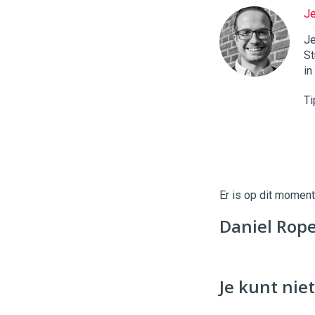
J
Twinkle
|
Je
Digital
St
Commerce
https://
in
96
54
Ti
Er is op dit momen
Daniel Rope
Je kunt niet