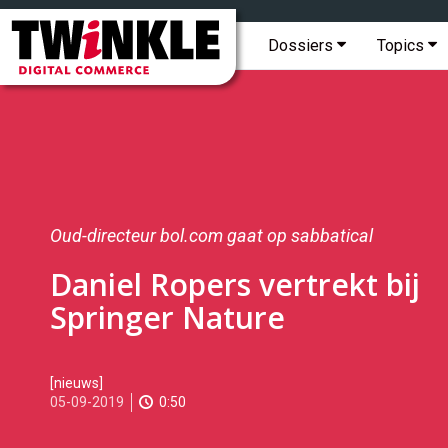
Topmenu
Twinkle
|
Hoofdmenu
Dossiers
Topics
Digital
Commerce
Oud-directeur bol.com gaat op sabbatical
Daniel Ropers vertrekt bij
Springer Nature
2019-
[nieuws]
09-
05-09-2019
0:50
05T16:05:00
2019-