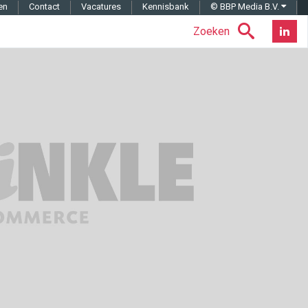
en
Contact
Vacatures
Kennisbank
© BBP Media B.V.
Zoeken
Nieuwsb