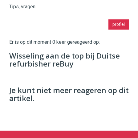
Tips, vragen...
Twinkle
profiel
|
Digital
Commerce
https://twinklemagazine.nl
Er is op dit moment 0 keer gereageerd op:
96
Wisseling aan de top bij Duitse
54
refurbisher reBuy
Je kunt niet meer reageren op dit
artikel.