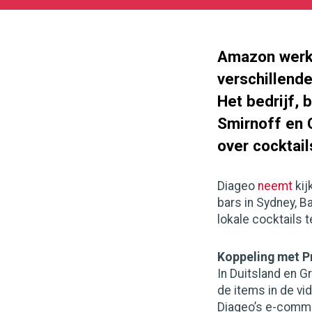
05-
22
1887
1061
Amazon werk
verschillend
Het bedrijf, 
Smirnoff en 
over cocktail
Diageo
neemt
kij
bars in Sydney, B
lokale cocktails t
Koppeling met P
In Duitsland en G
de items in de vi
Diageo’s e-comme