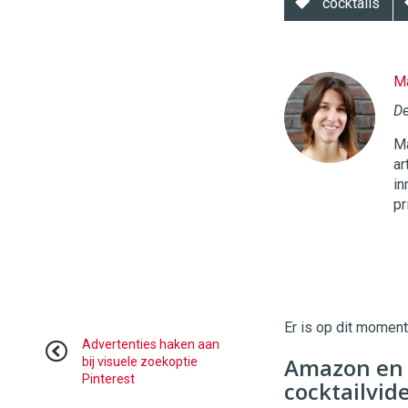
cocktails
Ma
Twinkle
|
De
Digital
Ma
Commerce
https://
ar
in
96
54
pr
Er is op dit momen
Advertenties haken aan
Amazon en 
bij visuele zoekoptie
Pinterest
cocktailvide