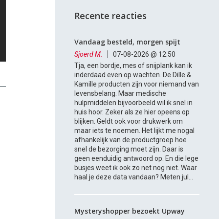
Recente reacties
Vandaag besteld, morgen spijt
Sjoerd M.
07-08-2026 @ 12:50
Tja, een bordje, mes of snijplank kan ik
inderdaad even op wachten. De Dille &
Kamille producten zijn voor niemand van
levensbelang. Maar medische
hulpmiddelen bijvoorbeeld wil ik snel in
huis hoor. Zeker als ze hier opeens op
blijken. Geldt ook voor drukwerk om
maar iets te noemen. Het lijkt me nogal
afhankelijk van de productgroep hoe
snel de bezorging moet zijn. Daar is
geen eenduidig antwoord op. En die lege
busjes weet ik ook zo net nog niet. Waar
haal je deze data vandaan? Meten jul...
Mysteryshopper bezoekt Upway