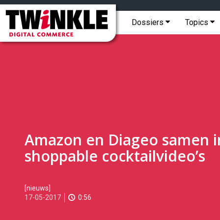
Topmenu
Twinkle
|
Hoofdmenu
Dossiers
Topics
Digital
Commerce
Amazon en Diageo samen i
shoppable cocktailvideo’s
2017-
[nieuws]
05-
17-05-2017
0:56
17T11:11:00
2017-