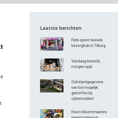
Laatste berichten
Flink opent tweede
kt
bezorghub in Tilburg
Vandaag besteld,
morgen spijt
te
Ook klantgegevens
van bol mogelijk
getroffen bij
cyberincident
t
Hoorn Bloommasters
neemt belang in