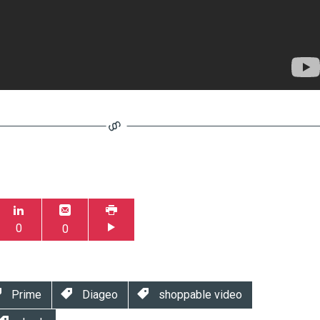
0
0
Prime
Diageo
shoppable video