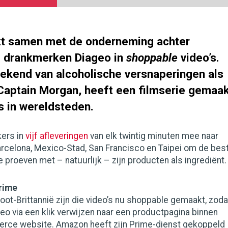
t samen met de onderneming achter
e drankmerken Diageo in
shoppable
video’s.
bekend van alcoholische versnaperingen als
Captain Morgan, heeft een filmserie gemaa
s in wereldsteden.
kers in
vijf afleveringen
van elk twintig minuten mee naar
arcelona, Mexico-Stad, San Francisco en Taipei om de bes
e proeven met – natuurlijk – zijn producten als ingrediënt.
rime
root-Brittannië zijn die video’s nu shoppable gemaakt, zoda
deo via een klik verwijzen naar een productpagina binnen
rce website. Amazon heeft zijn Prime-dienst gekoppeld