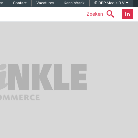
en
Contact
Vacatures
Kennisbank
© BBP Media B.V.
Zoeken
Nieuwsb