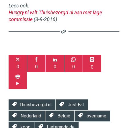
Lees ook:
Hungry.nl valt Thuisbezorgd.nl aan met lage
commissie
(3-9-2016)
0
0
0
0
0
Thuisbezorgd.nl
Just Eat
Nederland
België
overname
koop
Lieferando.de