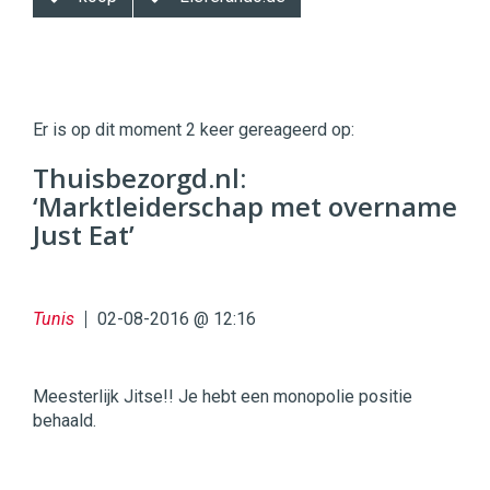
Twinkle
Twinkle
|
Er is op dit moment 2 keer gereageerd op:
Digital
Commerce
https://twinklemagazine.nl
Thuisbezorgd.nl:
‘Marktleiderschap met overname
96
54
Just Eat’
Tunis
02-08-2016 @ 12:16
Meesterlijk Jitse!! Je hebt een monopolie positie
behaald.