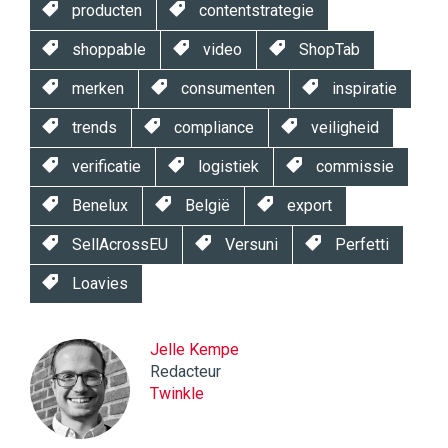
producten
contentstrategie
shoppable
video
ShopTab
merken
consumenten
inspiratie
trends
compliance
veiligheid
verificatie
logistiek
commissie
Benelux
België
export
SellAcrossEU
Versuni
Perfetti
Loavies
Jelle Kempe
Redacteur
Twinkle