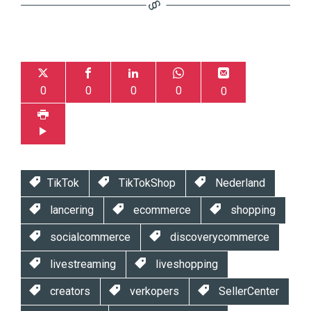
0
0
0
0
0
TikTok
TikTokShop
Nederland
lancering
ecommerce
shopping
socialcommerce
discoverycommerce
livestreaming
liveshopping
creators
verkopers
SellerCenter