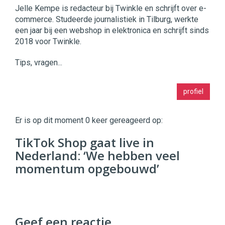
Jelle Kempe is redacteur bij Twinkle en schrijft over e-
commerce. Studeerde journalistiek in Tilburg, werkte
een jaar bij een webshop in elektronica en schrijft sinds
2018 voor Twinkle.
Tips, vragen...
Twinkle
profiel
|
Digital
Commerce
https://twinklemagazine.nl
Er is op dit moment 0 keer gereageerd op:
96
TikTok Shop gaat live in
54
Nederland: ‘We hebben veel
momentum opgebouwd’
Geef een reactie