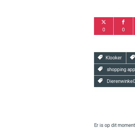
0
0
Klooker
shopping ap
Dierenwinkel
Twinkle
Twinkle
|
Digital
Er is op dit momen
Commerce
https://