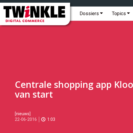
Topmenu
Twinkle
|
Hoofdmenu
Dossiers
Topics
Digital
Commerce
Centrale shopping app Klo
van start
2016-
[nieuws]
06-
22-06-2016
1:03
22T14:45:00
2017-