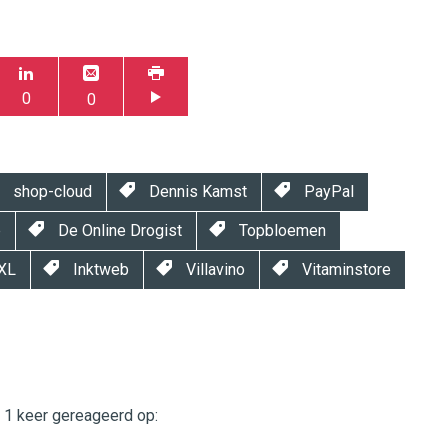
0
0
shop-cloud
Dennis Kamst
PayPal
p
De Online Drogist
Topbloemen
XL
Inktweb
Villavino
Vitaminstore
t 1 keer gereageerd op:
twinklemagazine.nl