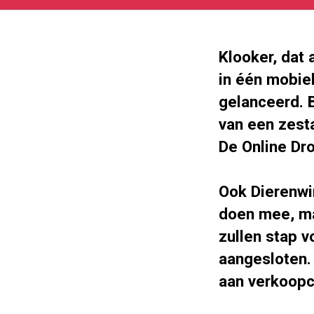
05-
27
180
101
Klooker, dat 
in één mobiel
gelanceerd. B
van een zest
De Online Dr
Ook Dierenwin
doen mee, m
zullen stap 
aangesloten. 
aan verkoopc