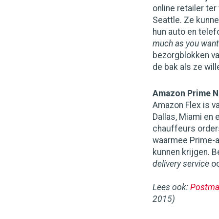
online retailer te
Seattle. Ze kunne
hun auto en telefo
much as you want
bezorgblokken van
de bak als ze will
Amazon Prime 
Amazon Flex is va
Dallas, Miami en 
chauffeurs orders
waarmee Prime-a
kunnen krijgen. B
delivery service
oo
Lees ook:
Postmat
2015)