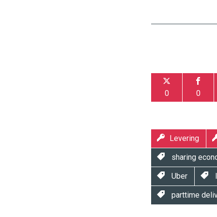
0
0
Levering
sharing eco
Uber
I
parttime deliv