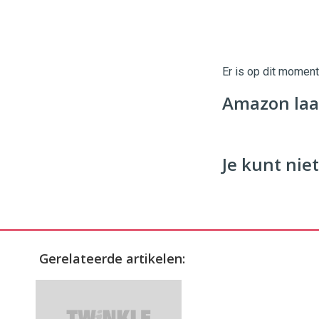
Twinkle
Twinkle
|
Digital
Er is op dit momen
Commerce
https://
Amazon laat
96
54
Je kunt niet
Gerelateerde artikelen: