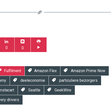
0
0
Fulfilment
Amazon Flex
Amazon Prime Now
nomy
deeleconomie
particuliere bezorgers
nstacart
Seatlle
GeekWire
ery drivers