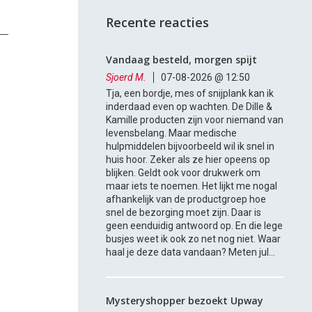
Recente reacties
Vandaag besteld, morgen spijt
Sjoerd M.
07-08-2026 @ 12:50
Tja, een bordje, mes of snijplank kan ik
inderdaad even op wachten. De Dille &
Kamille producten zijn voor niemand van
levensbelang. Maar medische
hulpmiddelen bijvoorbeeld wil ik snel in
huis hoor. Zeker als ze hier opeens op
blijken. Geldt ook voor drukwerk om
maar iets te noemen. Het lijkt me nogal
afhankelijk van de productgroep hoe
snel de bezorging moet zijn. Daar is
geen eenduidig antwoord op. En die lege
busjes weet ik ook zo net nog niet. Waar
haal je deze data vandaan? Meten jul...
Mysteryshopper bezoekt Upway