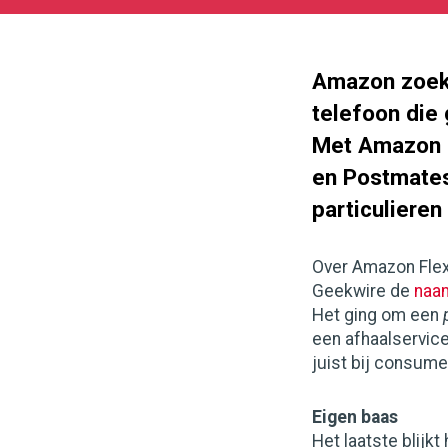
05-
27
180
101
Amazon zoekt
telefoon die 
Met Amazon F
en Postmates
particulieren
Over Amazon Flex
Geekwire de
naa
Het ging om een
een afhaalservic
juist bij consume
Eigen baas
Het laatste blijkt