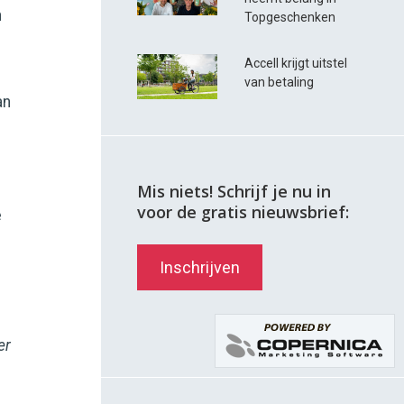
n
Topgeschenken
Accell krijgt uitstel
van betaling
an
Mis niets! Schrijf je nu in
voor de gratis nieuwsbrief:
e
Inschrijven
er