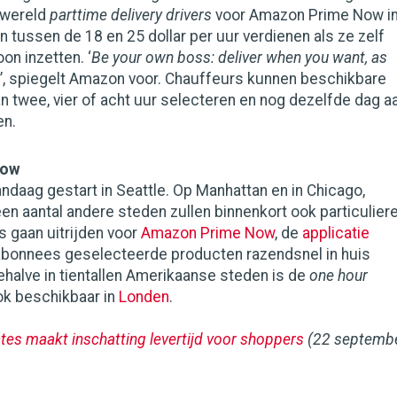
r wereld
parttime delivery drivers
voor Amazon Prime Now i
n tussen de 18 en 25 dollar per uur verdienen als ze zelf
on inzetten. ‘
Be your own boss: deliver when you want, as
’, spiegelt Amazon voor. Chauffeurs kunnen beschikbare
 twee, vier of acht uur selecteren en nog dezelfde dag a
en.
Now
ndaag gestart in Seattle. Op Manhattan en in Chicago,
een aantal andere steden zullen binnenkort ook particulier
 gaan uitrijden voor
Amazon Prime Now
, de
applicatie
bonnees geselecteerde producten razendsnel in huis
ehalve in tientallen Amerikaanse steden is de
one hour
k beschikbaar in
Londen
.
es maakt inschatting levertijd voor shoppers
(22 septemb