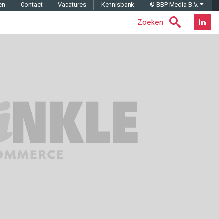
en
Contact
Vacatures
Kennisbank
© BBP Media B.V.
Zoeken
Nieuwsb