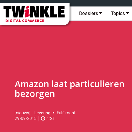
Topmenu
Twinkle
|
Hoofdmenu
Dossiers
Topics
Digital
Commerce
Amazon laat particulieren
bezorgen
2015-
[nieuws]
Levering
Fulfilment
09-
29-09-2015
1:21
29T17:03:00
2017-