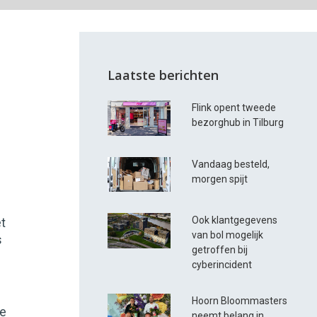
Laatste berichten
Flink opent tweede
bezorghub in Tilburg
Vandaag besteld,
morgen spijt
Ook klantgegevens
et
van bol mogelijk
s
getroffen bij
cyberincident
Hoorn Bloommasters
te
neemt belang in