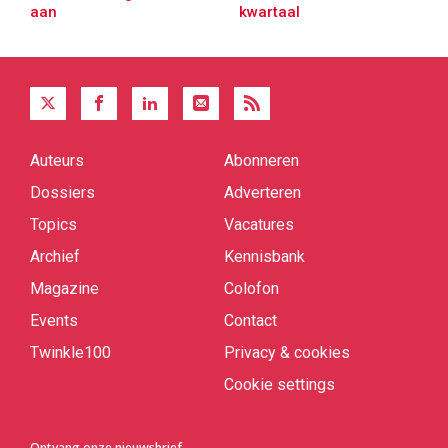
aan
kwartaal
Auteurs
Abonneren
Quick
links
Dossiers
Adverteren
Topics
Vacatures
Archief
Kennisbank
Magazine
Colofon
Events
Contact
Twinkle100
Privacy & cookies
Cookie settings
Ontvang onze nieuwsbrief