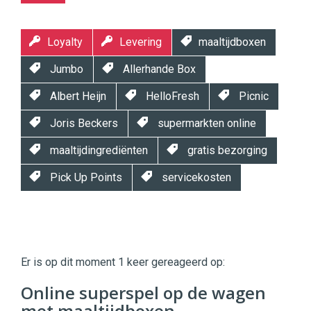
Loyalty
Levering
maaltijdboxen
Jumbo
Allerhande Box
Albert Heijn
HelloFresh
Picnic
Joris Beckers
supermarkten online
maaltijdingrediënten
gratis bezorging
Pick Up Points
servicekosten
Twinkle
Twinkle
|
Er is op dit moment 1 keer gereageerd op:
Digital
Commerce
https://twinklemagazine.nl
Online superspel op de wagen
met maaltijdboxen