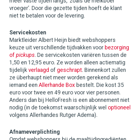
meer vaste tijden langs, ‘zoals de melkboer
vroeger’. Door die gezette tijden hoeft de klant
niet te betalen voor de levering.
Servicekosten
Marktleider Albert Heijn biedt webshoppers
keuze uit verschillende tijdvakken voor
bezorging
of
pickups
. De servicekosten variëren tussen de
1,50 en 12,95 euro. Ze worden alleen actiematig
tijdelijk
verlaagd
of
geschrapt
. Binnenkort zullen
ze überhaupt niet meer worden gerekend als
iemand een
Allerhande Box
bestelt. Die kost 35
euro voor twee en 49 euro voor vier personen.
Anders dan bij HelloFresh is een abonnement niet
nodig (in de toekomst waarschijnlijk wel
optioneel
volgens Allerhandes Rutger Adema).
Afnameverplichting
Omdat webshoppers bij de maaltijdingrediënten