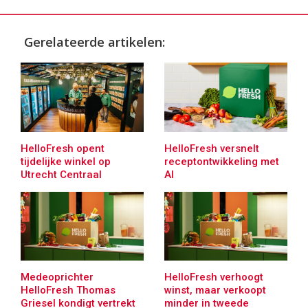
Gerelateerde artikelen:
HelloFresh opent
HelloFresh versnelt
tijdelijke winkel op
receptontwikkeling met
Utrecht Centraal
AI
Medeoprichter
HelloFresh verhoogt
HelloFresh Thomas
winst, maar verkoopt
Griesel kondigt vertrekt
minder in tweede