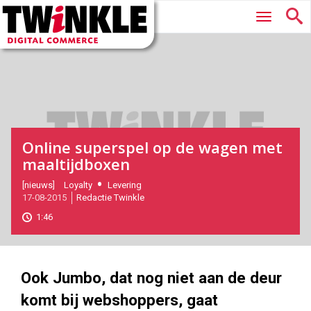
Twinkle
Hoofdmenu
|
Digital
Commerce
Online superspel op de wagen met
maaltijdboxen
2015-
[nieuws]
Loyalty
Levering
17-08-2015
Redactie Twinkle
08-
17T11:38:00
1:46
2017-
11-
11
180
101
Ook Jumbo, dat nog niet aan de deur
komt bij webshoppers, gaat