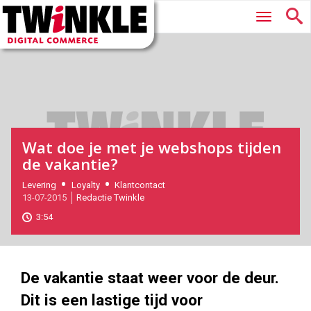
Twinkle
Hoofdmenu
|
Digital
Commerce
Wat doe je met je webshops tijden
de vakantie?
2015-
Levering
Loyalty
Klantcontact
13-07-2015
Redactie Twinkle
07-
13T16:56:00
3:54
2017-
05-
26
180
101
De vakantie staat weer voor de deur.
Dit is een lastige tijd voor