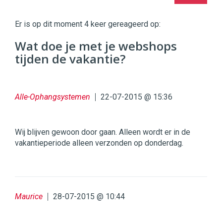
Digital
Commerce
https://twinklemagazine.nl
Er is op dit moment 4 keer gereageerd op:
96
Wat doe je met je webshops
54
tijden de vakantie?
Alle-Ophangsystemen
22-07-2015 @ 15:36
Wij blijven gewoon door gaan. Alleen wordt er in de
vakantieperiode alleen verzonden op donderdag.
Maurice
28-07-2015 @ 10:44