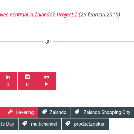
dvies centraal in Zalando’s Project Z
(26 februari 2015)
0
0
Levering
Zalando
Zalando Shopping City
ets Day
multichannel
productzoeker