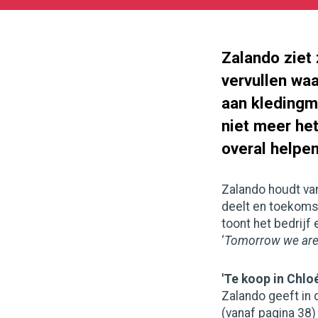
11-
08
180
101
Zalando ziet 
vervullen wa
aan kledingm
niet meer het
overal helpen
Zalando houdt va
deelt en toekomst
toont het bedrijf
‘
Tomorrow we are 
'Te koop in Chlo
Zalando geeft in d
(vanaf pagina 38)