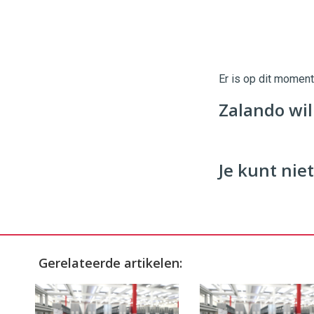
Twinkle
Twinkle
|
Digital
Er is op dit momen
Commerce
https://
Zalando wil
96
54
Je kunt niet
Gerelateerde artikelen: