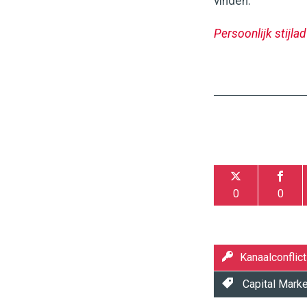
vinden.
Persoonlijk stijla
0
0
Kanaalconflict
Capital Mark