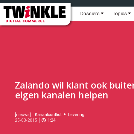
Topmenu
Twinkle
|
Hoofdmenu
Dossiers
Topics
Digital
Commerce
Zalando wil klant ook buite
eigen kanalen helpen
2015-
[nieuws]
Kanaalconflict
Levering
03-
25-03-2015
1:24
25T12:37:00
2017-