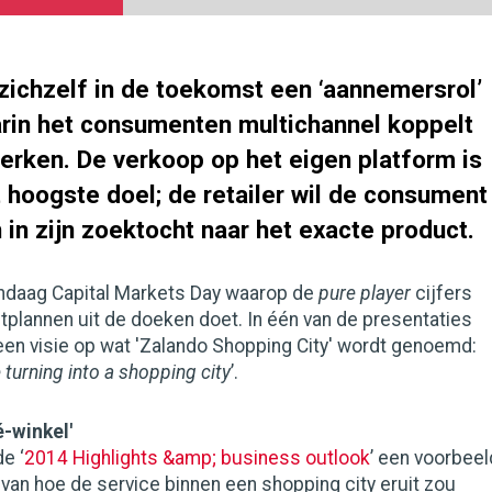
zichzelf in de toekomst een ‘aannemersrol’
arin het consumenten multichannel koppelt
erken. De verkoop op het eigen platform is
 hoogste doel; de retailer wil de consument
 in zijn zoektocht naar het exacte product.
ndaag Capital Markets Day waarop de
pure player
cijfers
plannen uit de doeken doet. In één van de presentaties
 een visie op wat 'Zalando Shopping City' wordt genoemd:
turning into a shopping city
’.
é-winkel'
e ‘
2014 Highlights &amp; business outlook
’ een voorbeel
 van hoe de service binnen een shopping city eruit zou