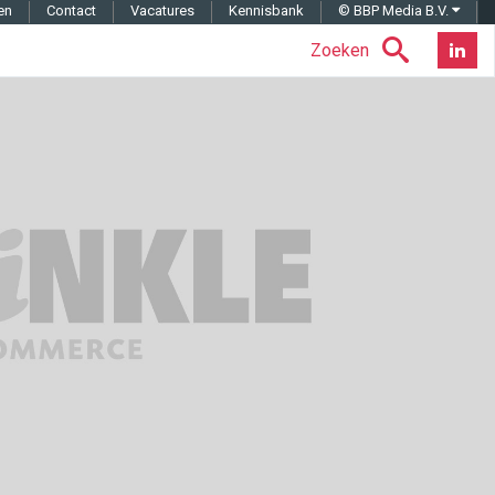
en
Contact
Vacatures
Kennisbank
© BBP Media B.V.
Zoeken
Nieuwsb