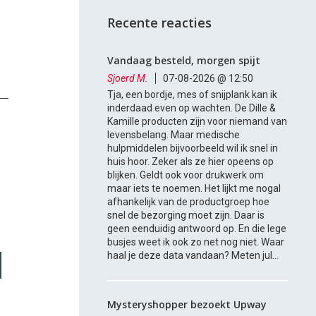
Recente reacties
Vandaag besteld, morgen spijt
Sjoerd M.
07-08-2026 @ 12:50
Tja, een bordje, mes of snijplank kan ik
inderdaad even op wachten. De Dille &
Kamille producten zijn voor niemand van
levensbelang. Maar medische
hulpmiddelen bijvoorbeeld wil ik snel in
huis hoor. Zeker als ze hier opeens op
blijken. Geldt ook voor drukwerk om
maar iets te noemen. Het lijkt me nogal
afhankelijk van de productgroep hoe
snel de bezorging moet zijn. Daar is
geen eenduidig antwoord op. En die lege
busjes weet ik ook zo net nog niet. Waar
haal je deze data vandaan? Meten jul...
Mysteryshopper bezoekt Upway