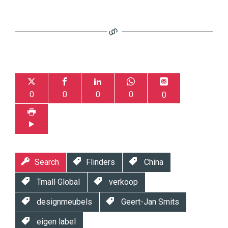
0
0
0
0
0
Search
Flinders
China
Tmall Global
verkoop
designmeubels
Geert-Jan Smits
eigen label