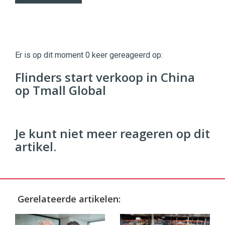
Twinkle
Twinkle
|
Er is op dit moment 0 keer gereageerd op:
Digital
Commerce
https://twinklemagazine.nl
Flinders start verkoop in China
op Tmall Global
96
54
Je kunt niet meer reageren op dit
artikel.
Gerelateerde artikelen: