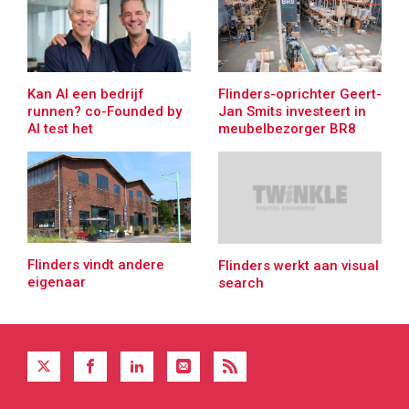
Kan AI een bedrijf
Flinders-oprichter Geert-
runnen? co-Founded by
Jan Smits investeert in
AI test het
meubelbezorger BR8
Flinders vindt andere
Flinders werkt aan visual
eigenaar
search