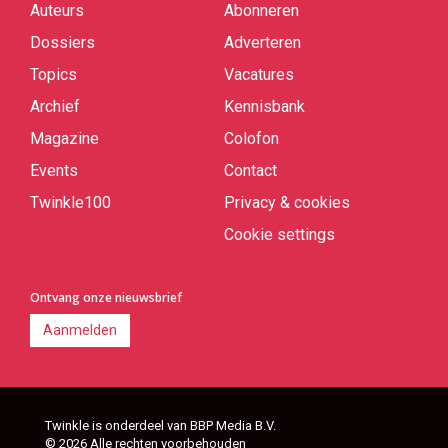
Auteurs
Abonneren
Quick
links
Dossiers
Adverteren
Topics
Vacatures
Archief
Kennisbank
Magazine
Colofon
Events
Contact
Twinkle100
Privacy & cookies
Cookie settings
Ontvang onze nieuwsbrief
Aanmelden
Twinkle is onderdeel van BBP Media B.V.
© 2026 Alle rechten voorbehouden